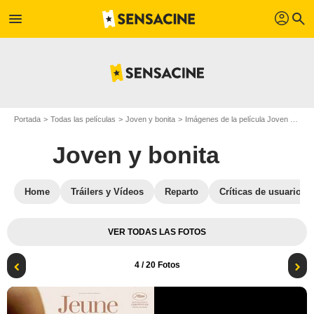
profil
menu
search
Portada
Todas las películas
Joven y bonita
Imágenes de la película Joven y bonita
Joven y bonita
Home
Tráilers y Vídeos
Reparto
Críticas de usuarios
VER TODAS LAS FOTOS
4
/ 20 Fotos