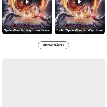
Spider-Man: No Way Home Teaser
Tráiler 'Spider-Man: No Way Home'
Últimos tráilers