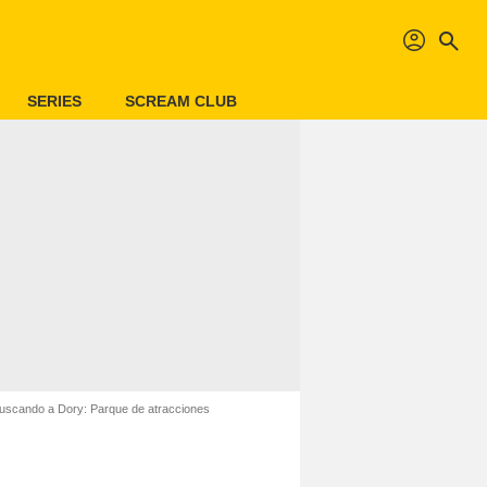
profil
search
SERIES
SCREAM CLUB
uscando a Dory: Parque de atracciones