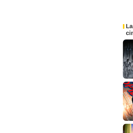
La
ci