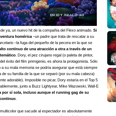
de ya, un nuevo hit de la compañía del Flexo animado.
Si
 aventura homérica
–un padre que trata de rescatar a su
arcelario –la fuga del pequeño de la pecera en la que se
lto continuo de una atracción a otra a través de un
 temático
. Dory, el pez cirujano regal (o paleta de pintor,
el éxito del film primigenio, es ahora la protagonista. Sólo
do a su mala memoria se podría asegurar que está siempre
a de su familia de la que se separó (por su mala cabeza)
te adorable). Imposible no picar, Dory estaría en el Top 5
bablemente, junto a Buzz Lightyear, Mike Wazowski, Wall-E
a por sí sola, incluso aunque el running gag de su
 continuo
.
d multicolor que sacude al espectador es absolutamente