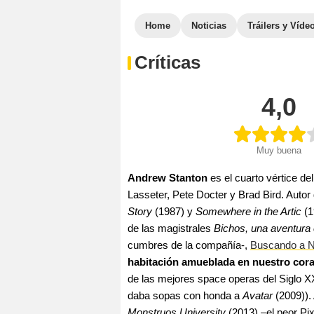
Home
Noticias
Tráilers y Víde
Críticas
4,0
Muy buena
Andrew Stanton
es el cuarto vértice d
Lasseter, Pete Docter y Brad Bird. Autor
Story
(1987) y
Somewhere in the Artic
(1
de las magistrales
Bichos, una aventura
cumbres de la compañía-,
Buscando a 
habitación amueblada en nuestro cora
de las mejores space operas del Siglo XX
daba sopas con honda a
Avatar
(2009)).
Monstruos University
(2013) –el peor Pi