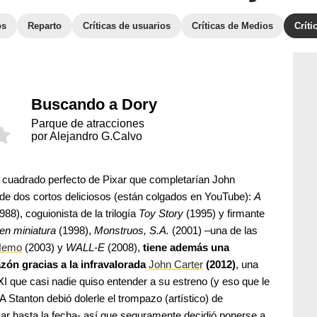
os
Reparto
Críticas de usuarios
Críticas de Medios
Crít
Buscando a Dory
Parque de atracciones
por Alejandro G.Calvo
el cuadrado perfecto de Pixar que completarían John
 de dos cortos deliciosos (están colgados en YouTube):
A
988), coguionista de la trilogía
Toy Story
(1995) y firmante
 en miniatura
(1998),
Monstruos, S.A.
(2001) –una de las
Nemo
(2003) y
WALL-E
(2008),
tiene además una
zón gracias a la infravalorada
John Carter
(2012)
, una
I que casi nadie quiso entender a su estreno (y eso que le
 A Stanton debió dolerle el trompazo (artístico) de
xar hasta la fecha- así que seguramente decidió ponerse a