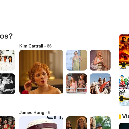
tos?
Kim Cattrall
- 86
James Hong
- 6
Ví