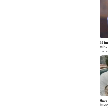
19 bu
minut
martes
Hace 
image