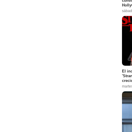
convi
Holl
sábad
El in
'Stra
creci
marte