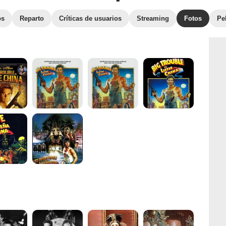
os
Reparto
Críticas de usuarios
Streaming
Fotos
Pe