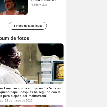
China Tráiler VO
4.566 vistas
2:42
1 vidéo de la película
bum de fotos
n Freeman coló a su hijo en 'Se7en' con
queño papel: después ha seguido con la
ra pero alejado del 'mainstream'
go, 22 de marzo de 2026