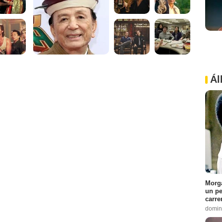
Ál
Morga
un pe
carre
domin