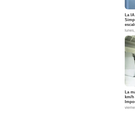
La IA
Simps
escal
lunes,
La má
km/h 
Impos
vierne