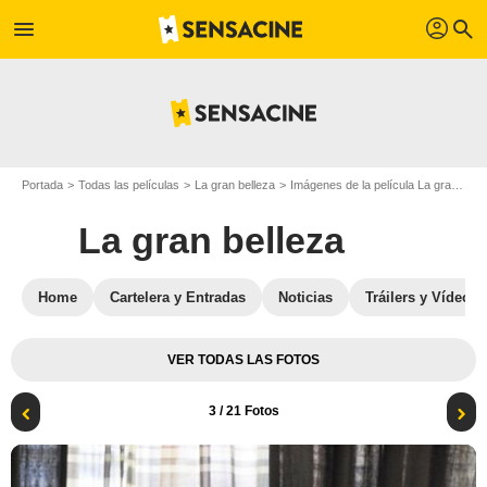
profil
menu
search
Portada
Todas las películas
La gran belleza
Imágenes de la película La gran belleza
La gran belleza
Home
Cartelera y Entradas
Noticias
Tráilers y Vídeos
VER TODAS LAS FOTOS
3
/ 21 Fotos