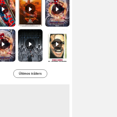
Tráiler 'Spider-Man: No Way Home'
La Odisea Tráiler (3)
El resplandor Tráiler
Últimos tráilers