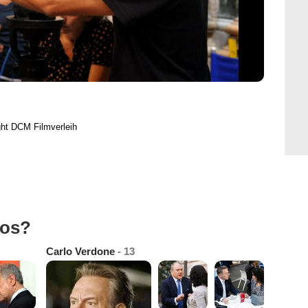
ght DCM Filmverleih
tos?
Carlo Verdone
- 13