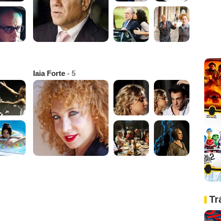
Iaia Forte
- 5
Tr