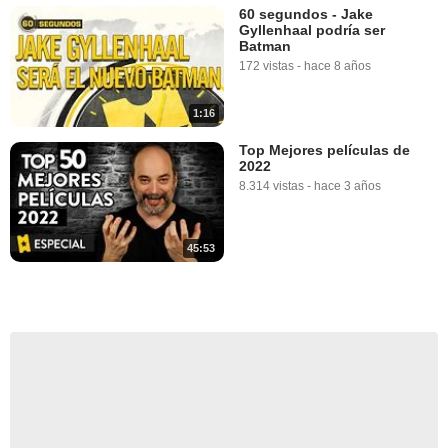
60 segundos - Jake
Gyllenhaal podría ser
Batman
172 vistas
-
hace 8 años
1:16
Top Mejores películas de
2022
8.314 vistas
-
hace 3 años
45:53