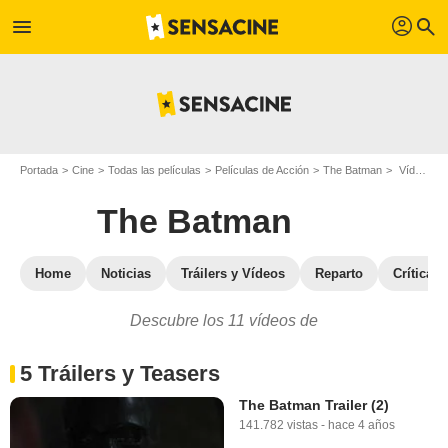
profil
menu
search
Portada
Cine
Todas las películas
Películas de Acción
The Batman
Vídeos de la película The Batman
The Batman
Home
Noticias
Tráilers y Vídeos
Reparto
Críticas
Descubre los 11 vídeos de
5 Tráilers y Teasers
The Batman Trailer (2)
141.782 vistas
-
hace 4 años