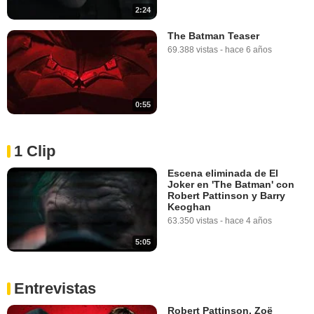
2:24
The Batman Teaser
69.388 vistas
-
hace 6 años
0:55
1 Clip
Escena eliminada de El
Joker en 'The Batman' con
Robert Pattinson y Barry
Keoghan
63.350 vistas
-
hace 4 años
5:05
Entrevistas
Robert Pattinson, Zoë