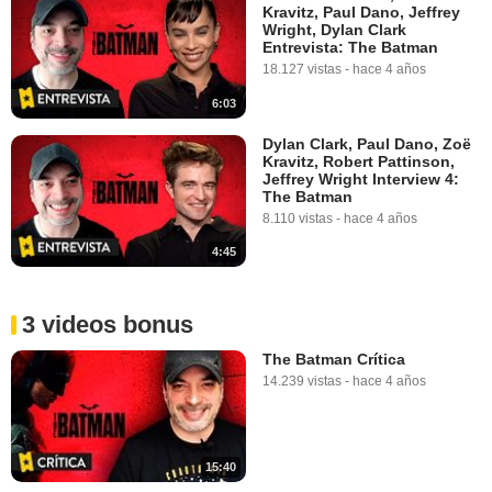
Kravitz, Paul Dano, Jeffrey
Wright, Dylan Clark
Entrevista: The Batman
18.127 vistas
-
hace 4 años
6:03
Dylan Clark, Paul Dano, Zoë
Kravitz, Robert Pattinson,
Jeffrey Wright Interview 4:
The Batman
8.110 vistas
-
hace 4 años
4:45
3 videos bonus
The Batman Crítica
14.239 vistas
-
hace 4 años
15:40