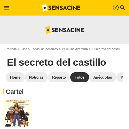
profil
menu
search
Portada
Cine
Todas las películas
Películas Aventura
El secreto del castillo
Ga
El secreto del castillo
Home
Noticias
Reparto
Fotos
Anécdotas
Pelí
Cartel