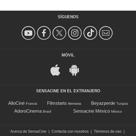
SÍGUENOS
MÓVIL
SENSACINE EN EL EXTRANJERO
AlloCiné
Filmstarts
Beyazperde
Francia
Alemania
Turquía
AdoroCinema
Sensacine México
Brasil
México
Acerca de SensaCine
|
Contacta con nosotros
|
Términos de uso
|