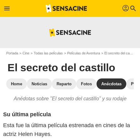
profil
menu
search
Portada
Cine
Todas las películas
Películas de Aventura
El secreto del castillo
El secreto del castillo
Home
Noticias
Reparto
Fotos
Anécdotas
Pelí
Anédotas sobre "El secreto del castillo" y su rodaje
Su última película
Esta fue la última película estrenada en cines de la
actriz Helen Hayes.