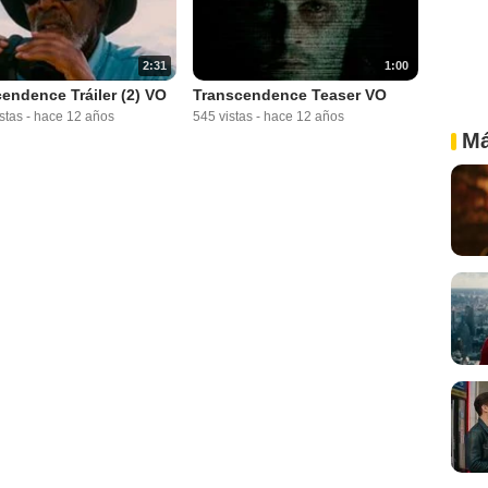
2:31
1:00
endence Tráiler (2) VO
Transcendence Teaser VO
stas
-
hace 12 años
545 vistas
-
hace 12 años
Má