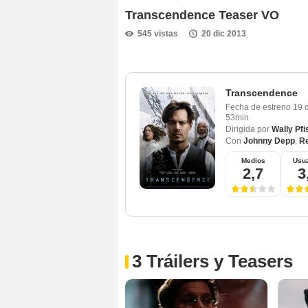
Transcendence Teaser VO
545 vistas
20 dic 2013
Transcendence
Fecha de estreno
19 
53min
Dirigida por
Wally Pfi
Con
Johnny Depp
,
Re
Medios
Usua
2,7
3
3 Tráilers y Teasers