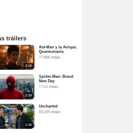
s tráilers
Ant-Man y la Avispa:
Quantumanía
77.896 vistas
2:18
Spider-Man: Brand
New Day
7.721 vistas
2:30
Uncharted
93.295 vistas
1:30