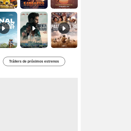
El final de Oak Street Tráiler
Cuentra atrás Tráiler
Palestina 36 Tráiler VOSE
Tráilers de próximos estrenos