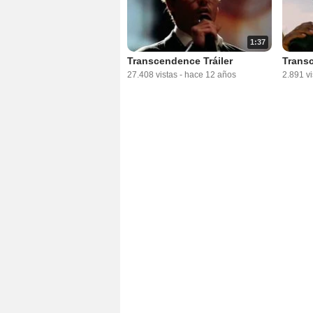
1:37
Transcendence Tráiler
Transc
27.408 vistas
-
hace 12 años
2.891 vi