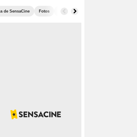
ica de SensaCine
Fotos
Banda sonora
Anécdotas
Taquill