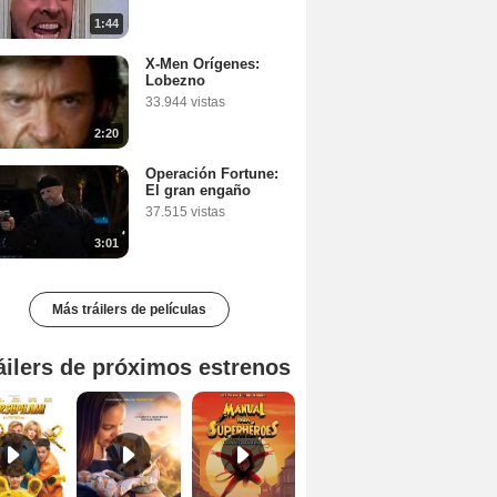
1:44
X-Men Orígenes:
Lobezno
33.944 vistas
2:20
Operación Fortune:
El gran engaño
37.515 vistas
3:01
Más tráilers de películas
áilers de próximos estrenos
Marsupilami Tráiler
Kangaroo: Una aventura en Australia Tráiler
Manual para superhéroes: La máscara roja Tráiler