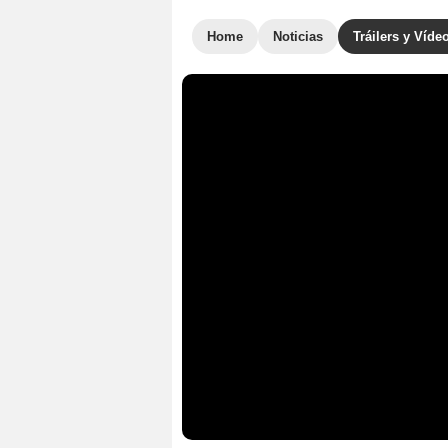
Home
Noticias
Tráilers y Víde