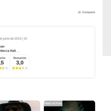
Comparte
de junio de 2014
|
1h
ster
becca Hall
,
Paul Bettany
,
Cillian Murphy
,
Kate Mara
rios
Sensacine
,5
3,0
VÍDEO ACTUAL