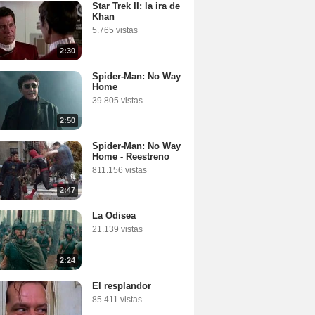
Star Trek II: la ira de
Khan
5.765 vistas
2:30
Spider-Man: No Way
Home
39.805 vistas
2:50
Spider-Man: No Way
Home - Reestreno
811.156 vistas
2:47
La Odisea
21.139 vistas
2:24
El resplandor
85.411 vistas