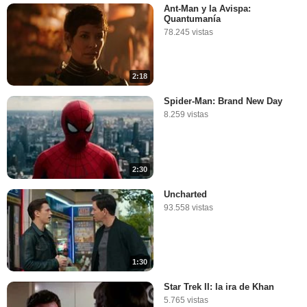
Ant-Man y la Avispa:
Quantumanía
78.245 vistas
2:18
Spider-Man: Brand New Day
8.259 vistas
2:30
Uncharted
93.558 vistas
1:30
Star Trek II: la ira de Khan
5.765 vistas