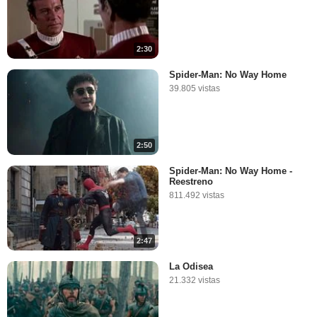
2:30
Spider-Man: No Way Home
39.805 vistas
2:50
Spider-Man: No Way Home -
Reestreno
811.492 vistas
2:47
La Odisea
21.332 vistas