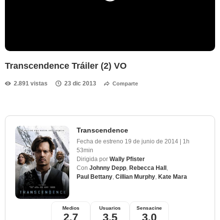
Transcendence Tráiler (2) VO
2.891 vistas
23 dic 2013
Comparte
Transcendence
Fecha de estreno
19 de junio de 2014
|
1h
53min
Dirigida por
Wally Pfister
Con
Johnny Depp
,
Rebecca Hall
,
Paul Bettany
,
Cillian Murphy
,
Kate Mara
Medios
Usuarios
Sensacine
2,7
3,5
3,0