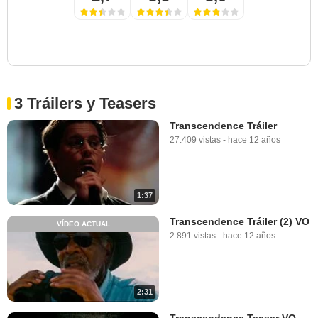
3 Tráilers y Teasers
Transcendence Tráiler
27.409 vistas
-
hace 12 años
1:37
Transcendence Tráiler (2) VO
VÍDEO ACTUAL
2.891 vistas
-
hace 12 años
2:31
Transcendence Teaser VO