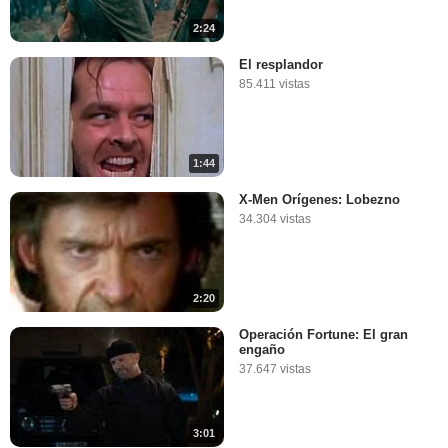
2:24
El resplandor
85.411 vistas
1:44
X-Men Orígenes: Lobezno
34.304 vistas
2:20
Operación Fortune: El gran
engaño
37.647 vistas
3:01