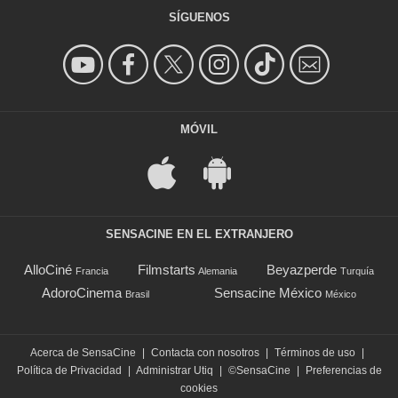
SÍGUENOS
MÓVIL
SENSACINE EN EL EXTRANJERO
AlloCiné
Filmstarts
Beyazperde
Francia
Alemania
Turquía
AdoroCinema
Sensacine México
Brasil
México
Acerca de SensaCine
|
Contacta con nosotros
|
Términos de uso
|
Política de Privacidad
|
Administrar Utiq
|
©SensaCine
|
Preferencias de
cookies