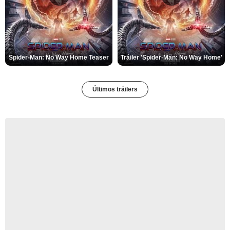
Spider-Man: No Way Home Teaser
Tráiler 'Spider-Man: No Way Home'
Últimos tráilers