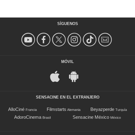
SÍGUENOS
MÓVIL
SENSACINE EN EL EXTRANJERO
AlloCiné
Filmstarts
Beyazperde
Francia
Alemania
Turquía
AdoroCinema
Sensacine México
Brasil
México