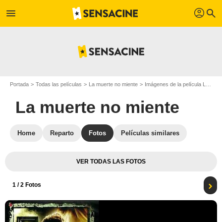
profil
menu
search
Portada
Todas las películas
La muerte no miente
Imágenes de la película La muerte no miente
La muerte no miente
Home
Reparto
Fotos
Películas similares
VER TODAS LAS FOTOS
1
/ 2 Fotos