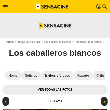
profil
menu
search
Portada
Todas las películas
Los caballeros blancos
Imágenes de la película Los caballeros blancos
Los caballeros blancos
Home
Noticias
Tráilers y Vídeos
Reparto
Críticas
VER TODAS LAS FOTOS
3
/ 8 Fotos