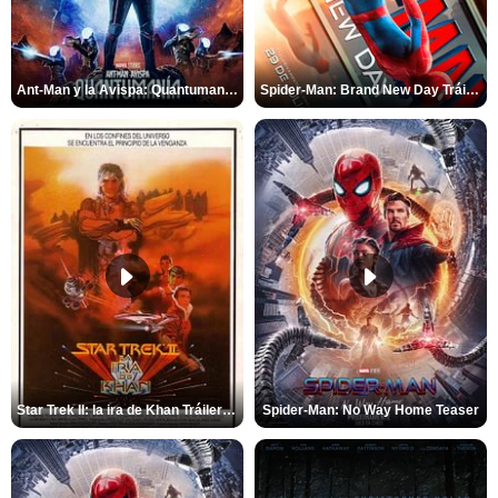
Ant-Man y la Avispa: Quantumanía Tráiler (2)
Spider-Man: Brand New Day Tráiler (3)
Star Trek II: la ira de Khan Tráiler VO
Spider-Man: No Way Home Teaser