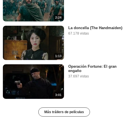
2:24
La doncella (The Handmaiden)
67.178 vistas
1:13
Operación Fortune: El gran
engaño
37.697 vistas
3:01
Más tráilers de películas