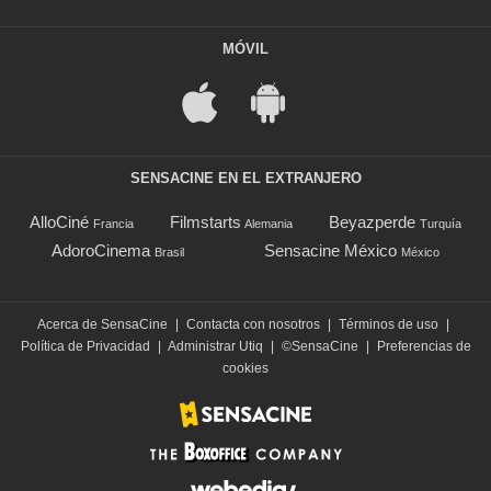
MÓVIL
SENSACINE EN EL EXTRANJERO
AlloCiné
Filmstarts
Beyazperde
Francia
Alemania
Turquía
AdoroCinema
Sensacine México
Brasil
México
Acerca de SensaCine
|
Contacta con nosotros
|
Términos de uso
|
Política de Privacidad
|
Administrar Utiq
|
©SensaCine
|
Preferencias de
cookies