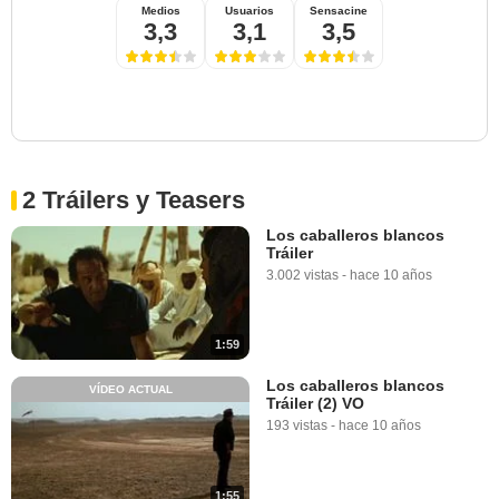
Medios
Usuarios
Sensacine
3,3
3,1
3,5
2 Tráilers y Teasers
Los caballeros blancos
Tráiler
3.002 vistas
-
hace 10 años
1:59
Los caballeros blancos
VÍDEO ACTUAL
Tráiler (2) VO
193 vistas
-
hace 10 años
1:55