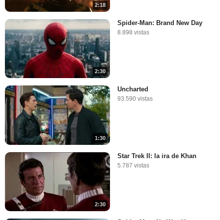
2:18
Spider-Man: Brand New Day
8.898 vistas
2:30
Uncharted
93.590 vistas
1:30
Star Trek II: la ira de Khan
5.787 vistas
2:30