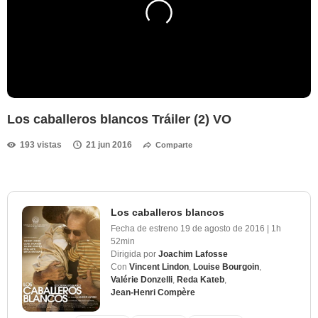
Los caballeros blancos Tráiler (2) VO
193 vistas
21 jun 2016
Comparte
Los caballeros blancos
Fecha de estreno
19 de agosto de 2016
|
1h
52min
Dirigida por
Joachim Lafosse
Con
Vincent Lindon
,
Louise Bourgoin
,
Valérie Donzelli
,
Reda Kateb
,
Jean-Henri Compère