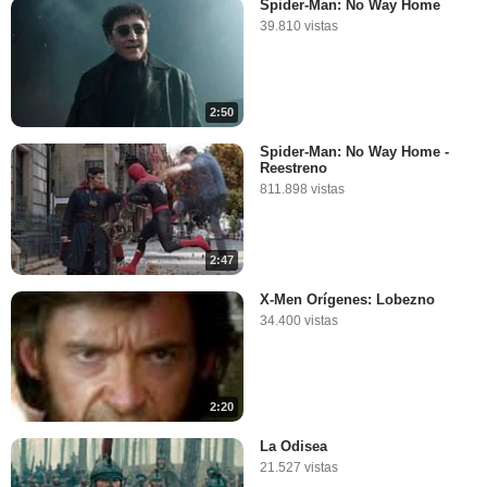
Spider-Man: No Way Home
39.810 vistas
2:50
Spider-Man: No Way Home -
Reestreno
811.898 vistas
2:47
X-Men Orígenes: Lobezno
34.400 vistas
2:20
La Odisea
21.527 vistas