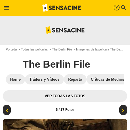
profil
menu
search
Portada
Todas las películas
The Berlin File
Imágenes de la película The Berlin File
The Berlin File
Home
Tráilers y Vídeos
Reparto
Críticas de Medios
VER TODAS LAS FOTOS
6
/ 17 Fotos