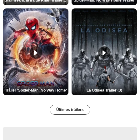
Star Trek II: la ira de Khan Tráiler VO
Spider-Man: No Way Home Teaser
Tráiler 'Spider-Man: No Way Home'
La Odisea Tráiler (3)
Últimos tráilers