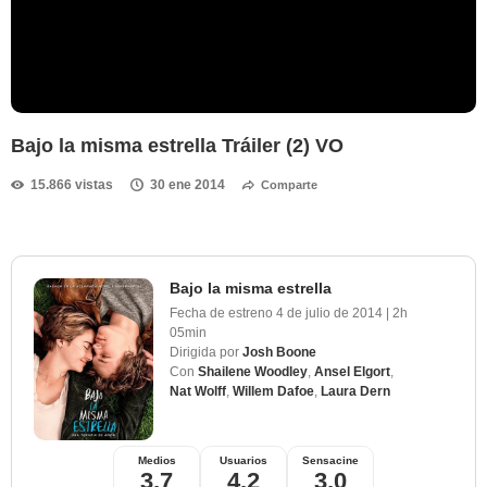
Bajo la misma estrella Tráiler (2) VO
15.866 vistas
30 ene 2014
Comparte
Bajo la misma estrella
Fecha de estreno
4 de julio de 2014
|
2h
05min
Dirigida por
Josh Boone
Con
Shailene Woodley
,
Ansel Elgort
,
Nat Wolff
,
Willem Dafoe
,
Laura Dern
Medios
Usuarios
Sensacine
3,7
4,2
3,0