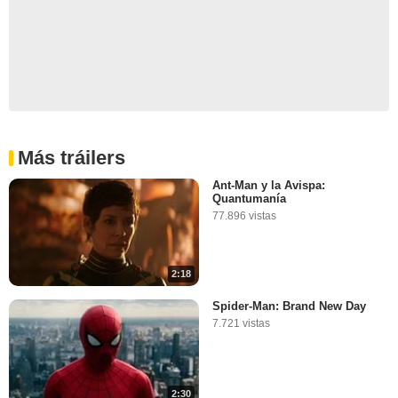
Más tráilers
Ant-Man y la Avispa:
Quantumanía
77.896 vistas
2:18
Spider-Man: Brand New Day
7.721 vistas
2:30