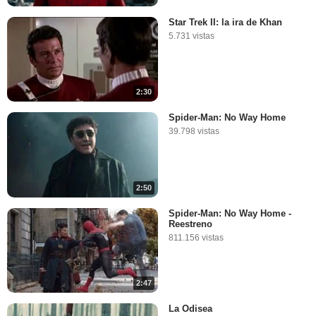
Star Trek II: la ira de Khan
5.731 vistas
2:30
Spider-Man: No Way Home
39.798 vistas
2:50
Spider-Man: No Way Home -
Reestreno
811.156 vistas
2:47
La Odisea