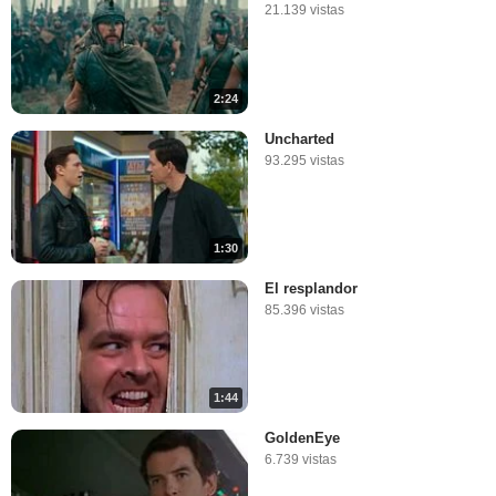
21.139 vistas
2:24
Uncharted
93.295 vistas
1:30
El resplandor
85.396 vistas
1:44
GoldenEye
6.739 vistas