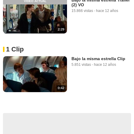
VÍDEO ACTUAL
(2) VO
15.866 vistas
-
hace 12 años
2:29
1 Clip
Bajo la misma estrella Clip
5.851 vistas
-
hace 12 años
0:42