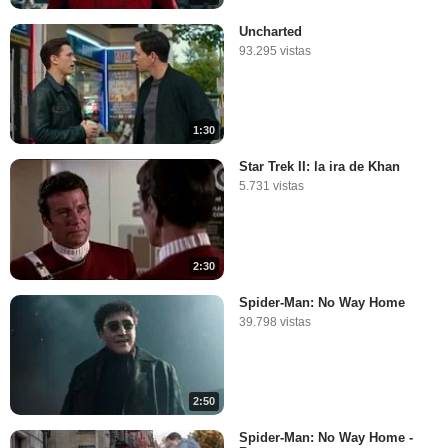
Uncharted
93.295 vistas
1:30
Star Trek II: la ira de Khan
5.731 vistas
2:30
Spider-Man: No Way Home
39.798 vistas
2:50
Spider-Man: No Way Home -