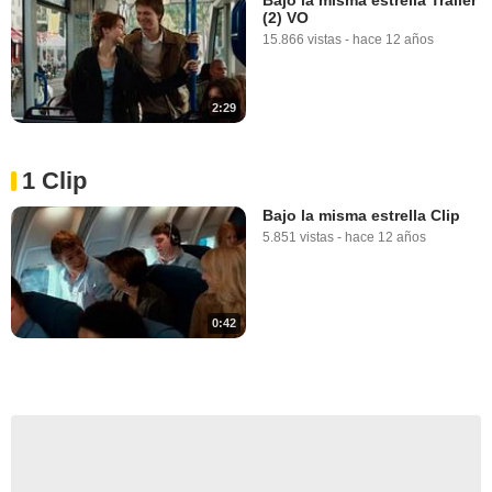
(2) VO
15.866 vistas
-
hace 12 años
2:29
1 Clip
Bajo la misma estrella Clip
5.851 vistas
-
hace 12 años
0:42