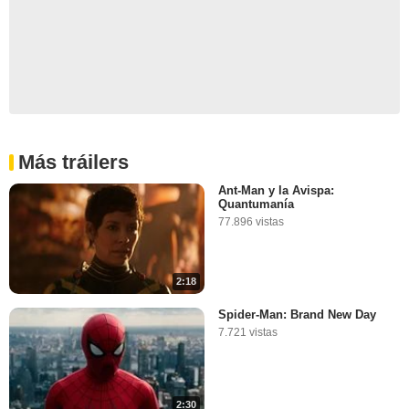
Más tráilers
Ant-Man y la Avispa:
Quantumanía
77.896 vistas
2:18
Spider-Man: Brand New Day
7.721 vistas
2:30