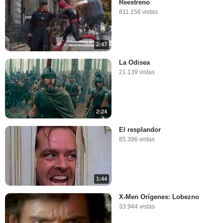
Reestreno
811.156 vistas
2:47
La Odisea
21.139 vistas
2:24
El resplandor
85.396 vistas
1:44
X-Men Orígenes: Lobezno
33.944 vistas