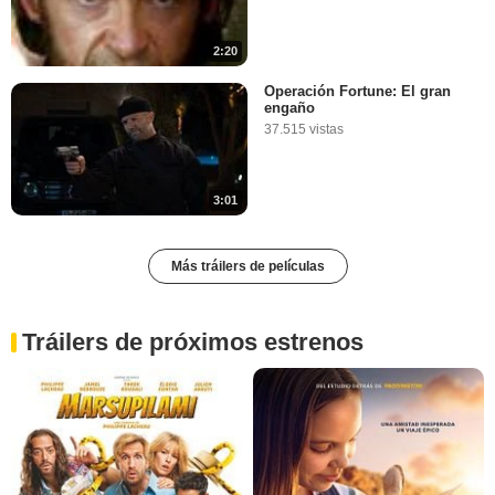
2:20
Operación Fortune: El gran
engaño
37.515 vistas
3:01
Más tráilers de películas
Tráilers de próximos estrenos