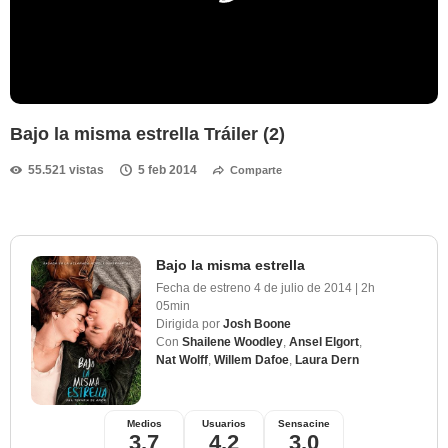
Bajo la misma estrella Tráiler (2)
55.521 vistas
5 feb 2014
Comparte
Bajo la misma estrella
Fecha de estreno
4 de julio de 2014
|
2h
05min
Dirigida por
Josh Boone
Con
Shailene Woodley
,
Ansel Elgort
,
Nat Wolff
,
Willem Dafoe
,
Laura Dern
Medios
Usuarios
Sensacine
3,7
4,2
3,0