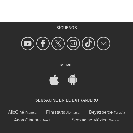
SÍGUENOS
MÓVIL
SENSACINE EN EL EXTRANJERO
AlloCiné
Filmstarts
Beyazperde
Francia
Alemania
Turquía
AdoroCinema
Sensacine México
Brasil
México