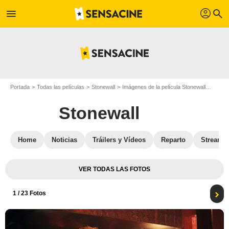
profil
menu
search
Portada
Todas las películas
Stonewall
Imágenes de la película Stonewall
Foto d
Stonewall
Home
Noticias
Tráilers y Vídeos
Reparto
Streami
VER TODAS LAS FOTOS
1
/ 23 Fotos