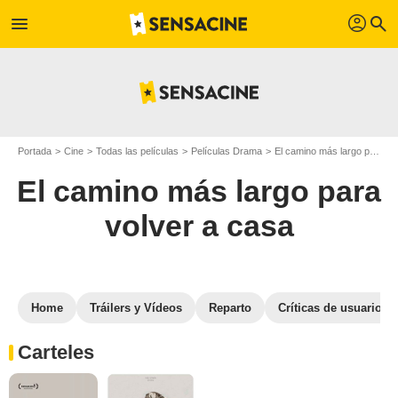
profil
menu
search
Portada
Cine
Todas las películas
Películas Drama
El camino más largo para volver a casa
El camino más largo para
volver a casa
Home
Tráilers y Vídeos
Reparto
Críticas de usuarios
Carteles