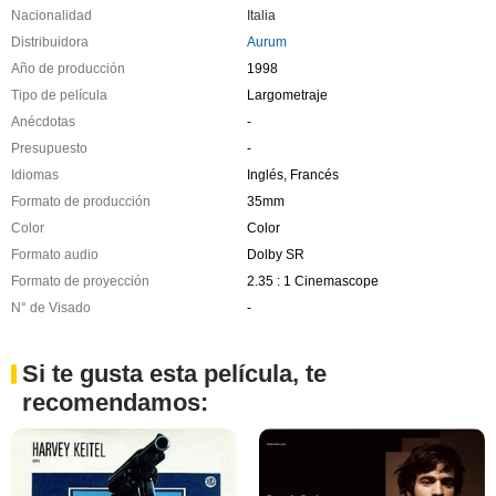
Nacionalidad
Italia
Distribuidora
Aurum
Año de producción
1998
Tipo de película
Largometraje
Anécdotas
-
Presupuesto
-
Idiomas
Inglés, Francés
Formato de producción
35mm
Color
Color
Formato audio
Dolby SR
Formato de proyección
2.35 : 1 Cinemascope
N° de Visado
-
Si te gusta esta película, te
recomendamos: