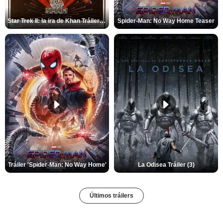
Star Trek II: la ira de Khan Tráiler VO
Spider-Man: No Way Home Teaser
Tráiler 'Spider-Man: No Way Home'
La Odisea Tráiler (3)
Últimos tráilers