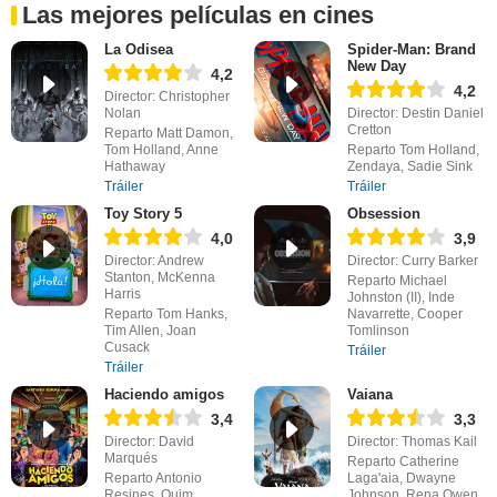
Las mejores películas en cines
La Odisea
Spider-Man: Brand
New Day
4,2
4,2
Director: Christopher
Nolan
Director: Destin Daniel
Cretton
Reparto Matt Damon,
Tom Holland, Anne
Reparto Tom Holland,
Hathaway
Zendaya, Sadie Sink
Tráiler
Tráiler
Toy Story 5
Obsession
4,0
3,9
Director: Andrew
Director: Curry Barker
Stanton, McKenna
Reparto Michael
Harris
Johnston (II), Inde
Reparto Tom Hanks,
Navarrette, Cooper
Tim Allen, Joan
Tomlinson
Cusack
Tráiler
Tráiler
Haciendo amigos
Vaiana
3,4
3,3
Director: David
Director: Thomas Kail
Marqués
Reparto Catherine
Reparto Antonio
Laga'aia, Dwayne
Resines, Quim
Johnson, Rena Owen