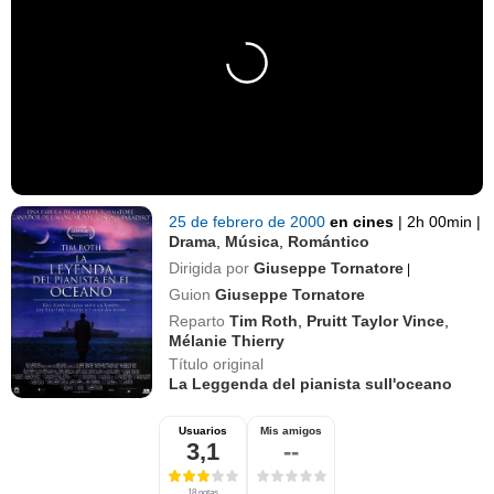
25 de febrero de 2000
en cines
|
2h 00min
|
Drama
,
Música
,
Romántico
Dirigida por
Giuseppe Tornatore
|
Guion
Giuseppe Tornatore
Reparto
Tim Roth
,
Pruitt Taylor Vince
,
Mélanie Thierry
Título original
La Leggenda del pianista sull'oceano
Usuarios
Mis amigos
3,1
--
18 notas