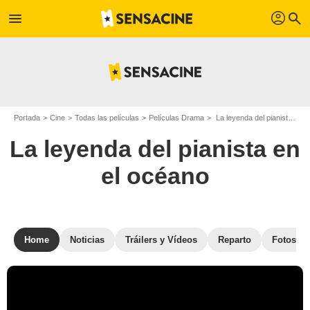
profil
menu
search
Portada
Cine
Todas las películas
Películas Drama
La leyenda del pianista en el océano
La leyenda del pianista en
el océano
Home
Noticias
Tráilers y Vídeos
Reparto
Fotos