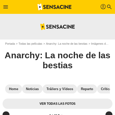
profil
menu
search
Portada
Todas las películas
Anarchy: La noche de las bestias
Imágenes de la película Anarchy: La noche de las bestias
Anarchy: La noche de las
bestias
Home
Noticias
Tráilers y Vídeos
Reparto
Críticas
VER TODAS LAS FOTOS