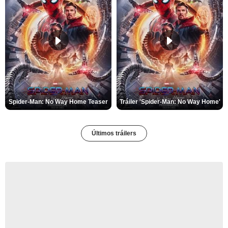
Spider-Man: No Way Home Teaser
Tráiler 'Spider-Man: No Way Home'
Últimos tráilers