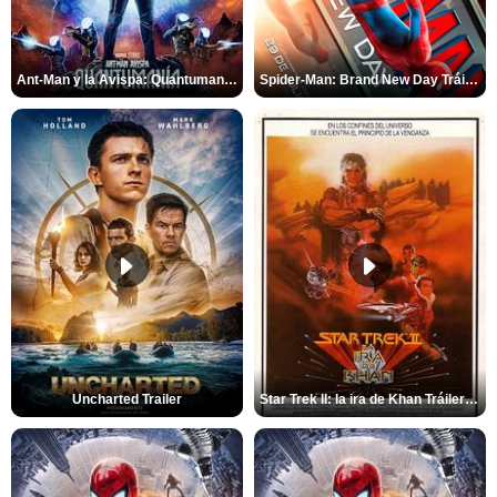
Ant-Man y la Avispa: Quantumanía Tráiler (2)
Spider-Man: Brand New Day Tráiler (3)
Uncharted Trailer
Star Trek II: la ira de Khan Tráiler VO