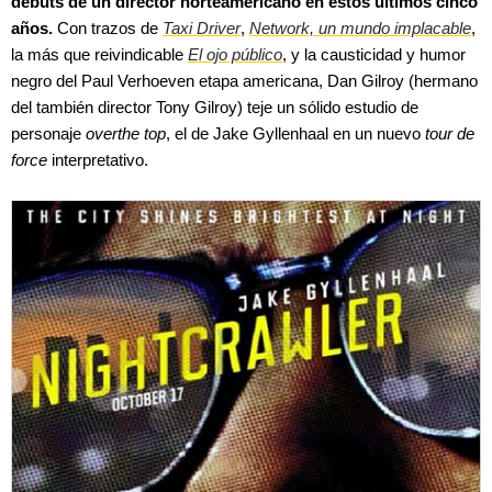
debuts de un director norteamericano en estos últimos cinco
años.
Con trazos de
Taxi Driver
,
Network, un mundo implacable
,
la más que reivindicable
El ojo público
, y la causticidad y humor
negro del Paul Verhoeven etapa americana, Dan Gilroy (hermano
del también director Tony Gilroy) teje un sólido estudio de
personaje
overthe top
, el de Jake Gyllenhaal en un nuevo
tour de
force
interpretativo.