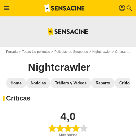
profil
menu
search
Portada
Todas las películas
Películas de Suspense
Nightcrawler
Críticas de Nightcrawler
Nightcrawler
Home
Noticias
Tráilers y Vídeos
Reparto
Críticas
Críticas
4,0
Muy buena