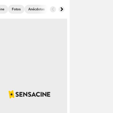
ine
Fotos
Anécdotas
Películas similares