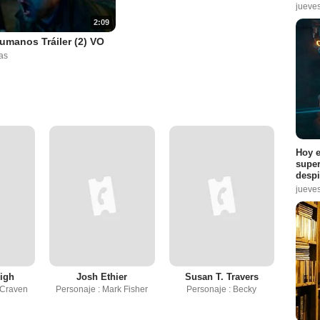
jueve
2:09
umanos Tráiler (2) VO
as
Hoy e
super
despi
jueve
igh
Josh Ethier
Susan T. Travers
 Craven
Personaje : Mark Fisher
Personaje : Becky