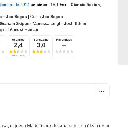
ptiembre de 2014
en cines
|
1h 19min
|
Ciencia ficción
,
por
Joe Begos
Guion
Joe Begos
|
Graham Skipper
,
Vanessa Leigh
,
Josh Ethier
iginal
Almost Human
s
Usuarios
Sensacine
Mis amigos
2,4
3,0
--
7 notas, 1 crítica
asa, el joven Mark Fisher desapareció con él sin dejar