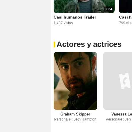
2:04
Casi humanos Tráiler
Casi h
1.437 vistas
799 vist
Actores y actrices
Graham Skipper
Vanessa Le
Personaje : Seth Hampton
Personaje : Jen