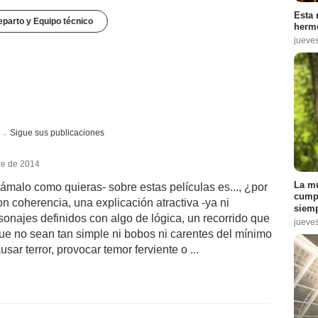
Esta 
parto y Equipo técnico
hermo
jueve
s
Sigue sus publicaciones
re de 2014
La mu
lámalo como quieras- sobre estas películas es..., ¿por
cumpl
 coherencia, una explicación atractiva -ya ni
siemp
rsonajes definidos con algo de lógica, un recorrido que
jueve
ue no sean tan simple ni bobos ni carentes del mínimo
sar terror, provocar temor ferviente o ...