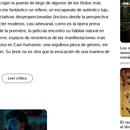
oger la puesta de largo de algunos de los títulos más
ine fantástico se refiere; un escaparate de auténtico lujo,
ctativas desproporcionadas (incluso desde la perspectiva
ácter modesto, casi artesanal, como es la ópera prima
a première, la película encontró su hábitat natural en
eme; espacio de resistencia de las manifestaciones más
 cosa es Casi humanos: una orgullosa pieza de género, sin
Los s
ón. Su tesis no es otra que la evocación de una manera de
sexua
román
jueve
Leer crítica
El re
el di