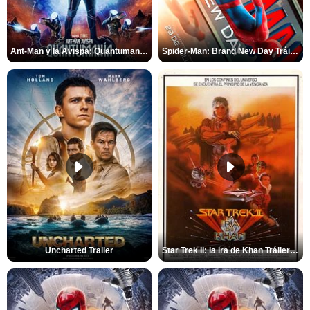
Ant-Man y la Avispa: Quantumanía Tráiler (2)
Spider-Man: Brand New Day Tráiler (3)
Uncharted Trailer
Star Trek II: la ira de Khan Tráiler VO