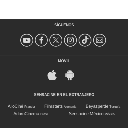
SÍGUENOS
MÓVIL
SENSACINE EN EL EXTRANJERO
AlloCiné
Filmstarts
Beyazperde
Francia
Alemania
Turquía
AdoroCinema
Sensacine México
Brasil
México