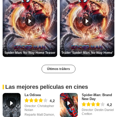
Spider-Man: No Way Home Teaser
Tráiler 'Spider-Man: No Way Home'
Últimos tráilers
Las mejores películas en cines
La Odisea
Spider-Man: Brand
New Day
4,2
4,2
Director: Christopher
Nolan
Director: Destin Daniel
Cretton
Reparto Matt Damon,