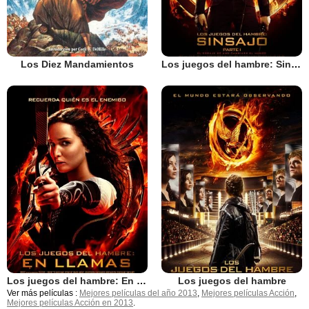
Los Diez Mandamientos
Los juegos del hambre: Sinsajo - Parte 1
Los juegos del hambre: En llamas
Los juegos del hambre
Ver más películas :
Mejores películas del año 2013
,
Mejores películas Acción
,
Mejores películas Acción en 2013
.