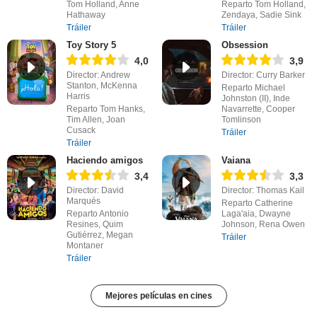
Tom Holland, Anne
Reparto Tom Holland,
Hathaway
Zendaya, Sadie Sink
Tráiler
Tráiler
Toy Story 5
Obsession
4,0
3,9
Director: Andrew
Director: Curry Barker
Stanton, McKenna
Reparto Michael
Harris
Johnston (II), Inde
Reparto Tom Hanks,
Navarrette, Cooper
Tim Allen, Joan
Tomlinson
Cusack
Tráiler
Tráiler
Haciendo amigos
Vaiana
3,4
3,3
Director: David
Director: Thomas Kail
Marqués
Reparto Catherine
Reparto Antonio
Laga'aia, Dwayne
Resines, Quim
Johnson, Rena Owen
Gutiérrez, Megan
Tráiler
Montaner
Tráiler
Mejores películas en cines