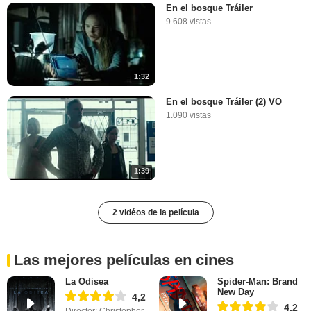
En el bosque Tráiler
9.608 vistas
1:32
En el bosque Tráiler (2) VO
1.090 vistas
1:39
2 vidéos de la película
Las mejores películas en cines
La Odisea
Spider-Man: Brand
New Day
4,2
4,2
Director: Christopher