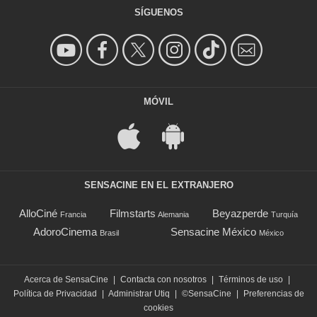
SÍGUENOS
MÓVIL
SENSACINE EN EL EXTRANJERO
AlloCiné
Filmstarts
Beyazperde
Francia
Alemania
Turquía
AdoroCinema
Sensacine México
Brasil
México
Acerca de SensaCine
|
Contacta con nosotros
|
Términos de uso
|
Política de Privacidad
|
Administrar Utiq
|
©SensaCine
|
Preferencias de
cookies