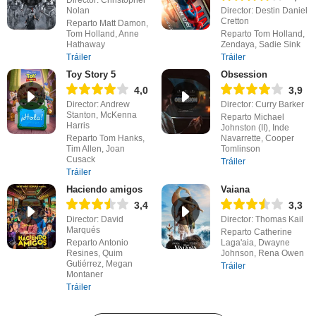
Nolan
Director: Destin Daniel
Cretton
Reparto Matt Damon,
Tom Holland, Anne
Reparto Tom Holland,
Hathaway
Zendaya, Sadie Sink
Tráiler
Tráiler
Toy Story 5
Obsession
4,0
3,9
Director: Andrew
Director: Curry Barker
Stanton, McKenna
Reparto Michael
Harris
Johnston (II), Inde
Reparto Tom Hanks,
Navarrette, Cooper
Tim Allen, Joan
Tomlinson
Cusack
Tráiler
Tráiler
Haciendo amigos
Vaiana
3,4
3,3
Director: David
Director: Thomas Kail
Marqués
Reparto Catherine
Reparto Antonio
Laga'aia, Dwayne
Resines, Quim
Johnson, Rena Owen
Gutiérrez, Megan
Tráiler
Montaner
Tráiler