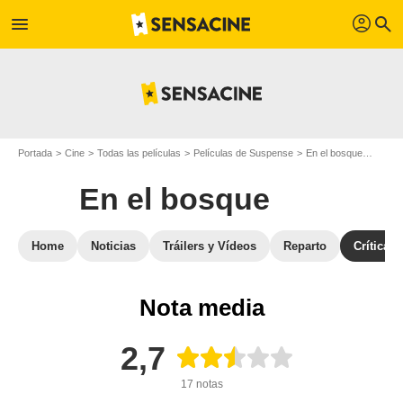
profil
menu
search
Portada
Cine
Todas las películas
Películas de Suspense
En el bosque
Opini
En el bosque
Home
Noticias
Tráilers y Vídeos
Reparto
Críticas
Nota media
2,7
17 notas