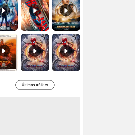
Star Trek II: la ira de Khan Tráiler VO
Spider-Man: No Way Home Teaser
Tráiler 'Spider-Man: No Way Home'
Últimos tráilers