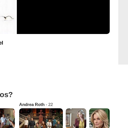
el
tos?
Andrea Roth
- 22