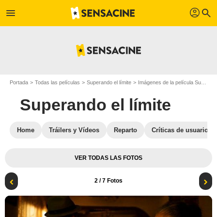
profil
menu
search
Portada
Todas las películas
Superando el límite
Imágenes de la película Superando el límite
Superando el límite
Home
Tráilers y Vídeos
Reparto
Críticas de usuarios
VER TODAS LAS FOTOS
2
/ 7 Fotos