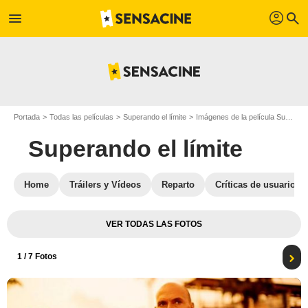
profil
menu
search
Portada
Todas las películas
Superando el límite
Imágenes de la película Superando el límite
Superando el límite
Home
Tráilers y Vídeos
Reparto
Críticas de usuarios
VER TODAS LAS FOTOS
1
/ 7 Fotos