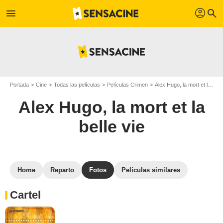
profil
menu
search
Portada
Cine
Todas las películas
Películas Crimen
Alex Hugo, la mort et la belle vie
Alex Hugo, la mort et la
belle vie
Home
Reparto
Fotos
Películas similares
Cartel