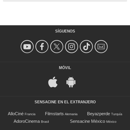
SÍGUENOS
MÓVIL
SENSACINE EN EL EXTRANJERO
AlloCiné
Filmstarts
Beyazperde
Francia
Alemania
Turquía
AdoroCinema
Sensacine México
Brasil
México