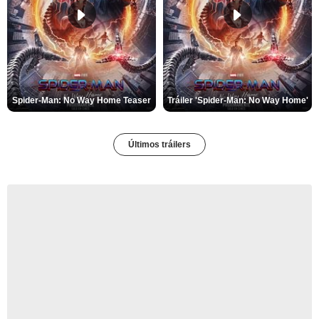
Spider-Man: No Way Home Teaser
Tráiler 'Spider-Man: No Way Home'
Últimos tráilers