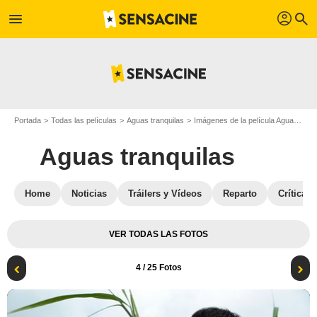
profil
menu
search
Portada
Todas las películas
Aguas tranquilas
Imágenes de la película Aguas tranquilas
Aguas tranquilas
Home
Noticias
Tráilers y Vídeos
Reparto
Críticas
VER TODAS LAS FOTOS
4
/ 25 Fotos