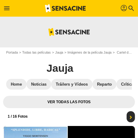
profil
menu
search
Portada
Todas las películas
Jauja
Imágenes de la película Jauja
Cartel de la película Jauja - Foto 1
Jauja
Home
Noticias
Tráilers y Vídeos
Reparto
Críticas
VER TODAS LAS FOTOS
1
/ 16 Fotos