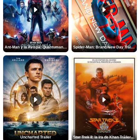
Ant-Man y la Avispa: Quantumanía Tráiler (2)
Spider-Man: Brand New Day Tráiler (3)
Uncharted Trailer
Star Trek II: la ira de Khan Tráiler VO