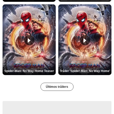
Spider-Man: No Way Home Teaser
Tráiler 'Spider-Man: No Way Home'
Últimos tráilers