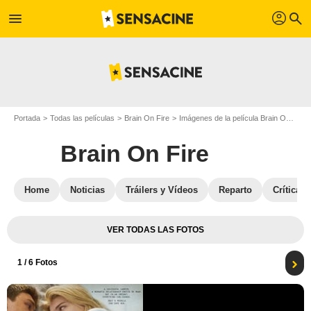
profil
menu
search
Portada
Todas las películas
Brain On Fire
Imágenes de la película Brain On Fire
Brain On Fire
Home
Noticias
Tráilers y Vídeos
Reparto
Críticas
VER TODAS LAS FOTOS
1
/ 6 Fotos