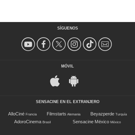
SÍGUENOS
MÓVIL
SENSACINE EN EL EXTRANJERO
AlloCiné
Filmstarts
Beyazperde
Francia
Alemania
Turquía
AdoroCinema
Sensacine México
Brasil
México