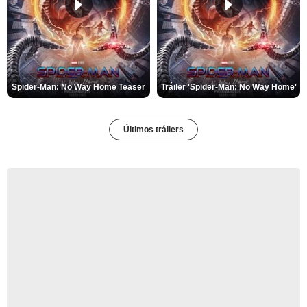
Spider-Man: No Way Home Teaser
Tráiler 'Spider-Man: No Way Home'
Últimos tráilers