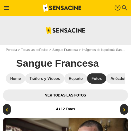
profil
menu
search
Portada
Todas las películas
Sangue Francesa
Imágenes de la película Sangue Francesa
Sangue Francesa
Home
Tráilers y Vídeos
Reparto
Fotos
Anécdotas
VER TODAS LAS FOTOS
4
/ 12 Fotos