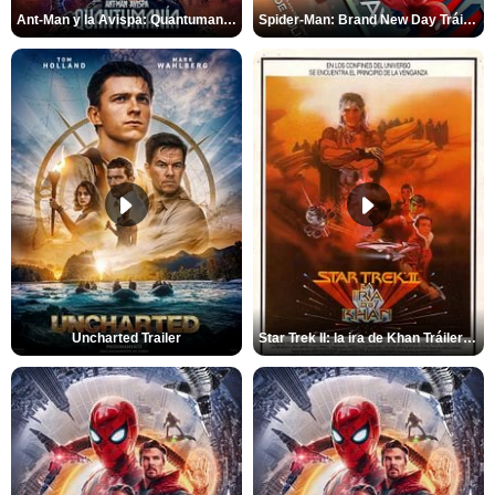
Ant-Man y la Avispa: Quantumanía Tráiler (2)
Spider-Man: Brand New Day Tráiler (3)
Uncharted Trailer
Star Trek II: la ira de Khan Tráiler VO