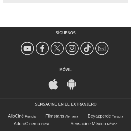
SÍGUENOS
MÓVIL
SENSACINE EN EL EXTRANJERO
AlloCiné
Filmstarts
Beyazperde
Francia
Alemania
Turquía
AdoroCinema
Sensacine México
Brasil
México