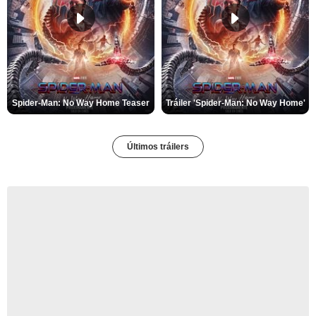
Spider-Man: No Way Home Teaser
Tráiler 'Spider-Man: No Way Home'
Últimos tráilers