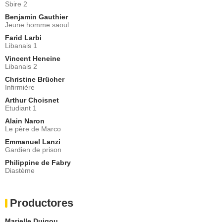
Sbire 2
Benjamin Gauthier
Jeune homme saoul
Farid Larbi
Libanais 1
Vincent Heneine
Libanais 2
Christine Brücher
Infirmière
Arthur Choisnet
Etudiant 1
Alain Naron
Le père de Marco
Emmanuel Lanzi
Gardien de prison
Philippine de Fabry
Diastème
Productores
Marielle Duigou