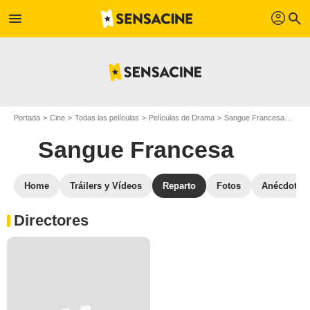
profil
menu
search
Portada
Cine
Todas las películas
Películas de Drama
Sangue Francesa
Repa
Sangue Francesa
Home
Tráilers y Vídeos
Reparto
Fotos
Anécdotas
Directores