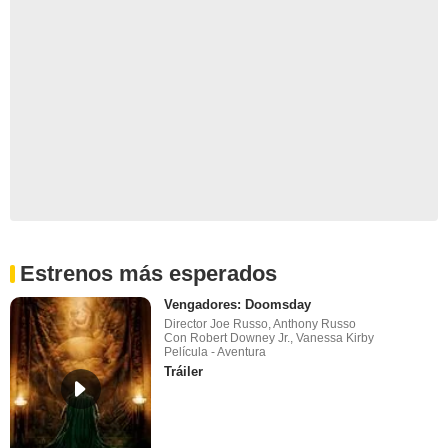
Estrenos más esperados
Vengadores: Doomsday
Director Joe Russo, Anthony Russo
Con Robert Downey Jr., Vanessa Kirby
Película - Aventura
Tráiler