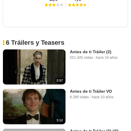
6 Tráilers y Teasers
Antes de ti Tráiler (2)
551.345 vistas
-
hace 10 años
2:57
Antes de ti Tráiler VO
6.390 vistas
-
hace 10 años
3:12
Antes de ti Tráiler (3) VO