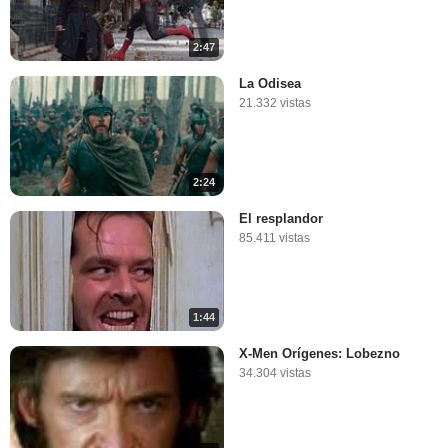
2:47
La Odisea
21.332 vistas
2:24
El resplandor
85.411 vistas
1:44
X-Men Orígenes: Lobezno
34.304 vistas