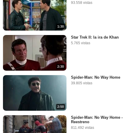
93.558 vistas
1:30
Star Trek II: la ira de Khan
5.765 vistas
2:30
Spider-Man: No Way Home
39.805 vistas
2:50
Spider-Man: No Way Home -
Reestreno
811.492 vistas