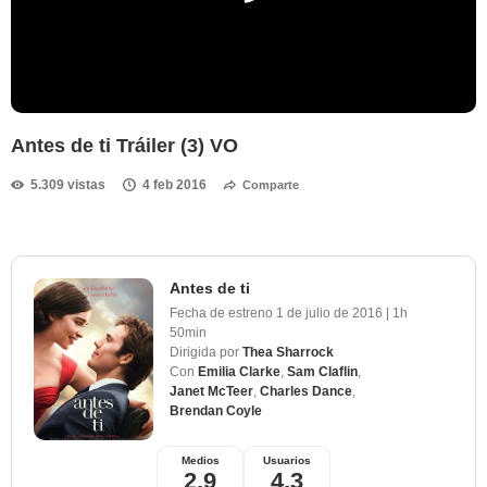
Antes de ti Tráiler (3) VO
5.309 vistas
4 feb 2016
Comparte
Antes de ti
Fecha de estreno
1 de julio de 2016
|
1h
50min
Dirigida por
Thea Sharrock
Con
Emilia Clarke
,
Sam Claflin
,
Janet McTeer
,
Charles Dance
,
Brendan Coyle
Medios
Usuarios
2,9
4,3