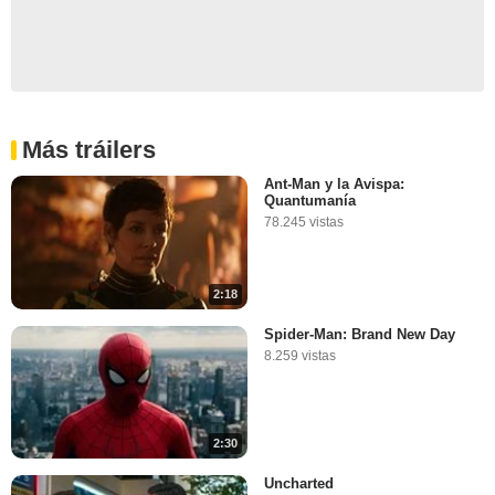
Más tráilers
Ant-Man y la Avispa:
Quantumanía
78.245 vistas
2:18
Spider-Man: Brand New Day
8.259 vistas
2:30
Uncharted