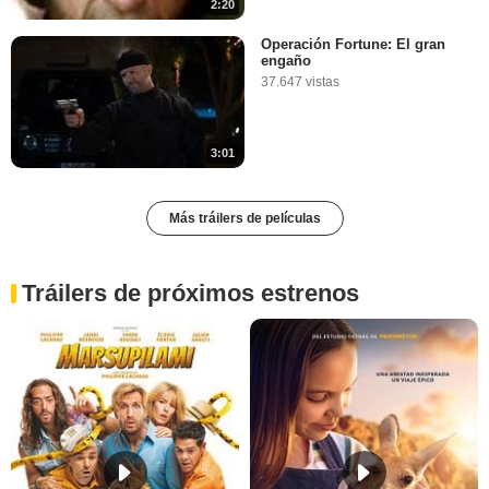
2:20
Operación Fortune: El gran
engaño
37.647 vistas
3:01
Más tráilers de películas
Tráilers de próximos estrenos