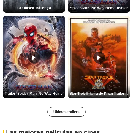
La Odisea Tráiler (3)
Spider-Man: No Way Home Teaser
Tráiler 'Spider-Man: No Way Home'
Star Trek II: la ira de Khan Tráiler VO
Últimos tráilers
Las mejores películas en cines