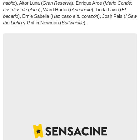
habito
), Aitor Luna (
Gran Reserva
), Enrique Arce (
Mario Conde:
Los días de gloria
), Ward Horton (
Annabelle
), Linda Lavin (
El
becario
), Ernie Sabella (
Haz caso a tu corazón
), Josh Pais (
I Saw
the Light
) y Griffin Newman (
Buttwhistle
).