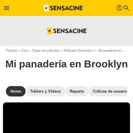
profil
menu
search
Portada
Cine
Todas las películas
Películas Romántico
Mi panadería en Brooklyn
Mi panadería en Brooklyn
Home
Tráilers y Vídeos
Reparto
Críticas de usuarios