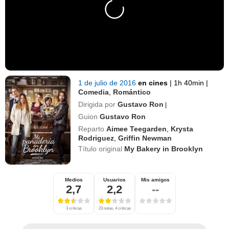
1 de julio de 2016
en cines
|
1h 40min
|
Comedia
,
Romántico
Dirigida por
Gustavo Ron
|
Guion
Gustavo Ron
Reparto
Aimee Teegarden
,
Krysta
Rodriguez
,
Griffin Newman
Título original
My Bakery in Brooklyn
Medios
Usuarios
Mis amigos
2,7
2,2
--
3 críticas
23 notas, 4 críticas