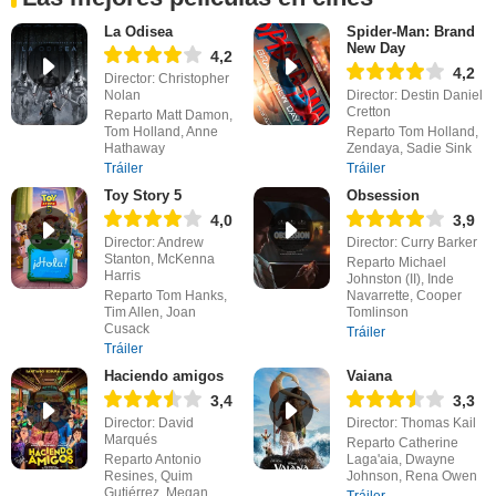
La Odisea
Spider-Man: Brand
New Day
4,2
4,2
Director: Christopher
Nolan
Director: Destin Daniel
Cretton
Reparto Matt Damon,
Tom Holland, Anne
Reparto Tom Holland,
Hathaway
Zendaya, Sadie Sink
Tráiler
Tráiler
Toy Story 5
Obsession
4,0
3,9
Director: Andrew
Director: Curry Barker
Stanton, McKenna
Reparto Michael
Harris
Johnston (II), Inde
Reparto Tom Hanks,
Navarrette, Cooper
Tim Allen, Joan
Tomlinson
Cusack
Tráiler
Tráiler
Haciendo amigos
Vaiana
3,4
3,3
Director: David
Director: Thomas Kail
Marqués
Reparto Catherine
Reparto Antonio
Laga'aia, Dwayne
Resines, Quim
Johnson, Rena Owen
Gutiérrez, Megan
Tráiler