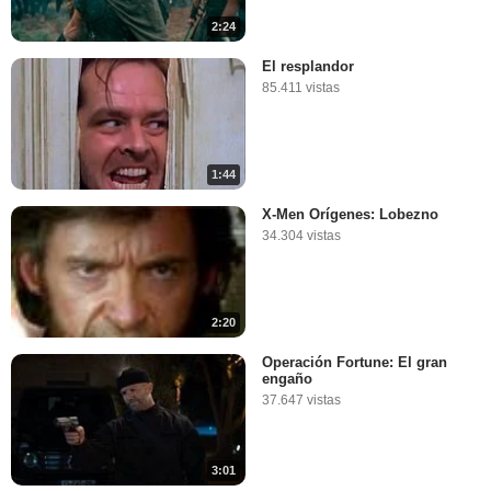
2:24
El resplandor
85.411 vistas
1:44
X-Men Orígenes: Lobezno
34.304 vistas
2:20
Operación Fortune: El gran
engaño
37.647 vistas
3:01