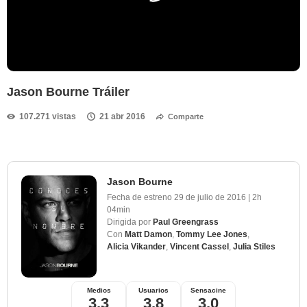
Jason Bourne Tráiler
107.271 vistas
21 abr 2016
Comparte
Jason Bourne
Fecha de estreno
29 de julio de 2016
|
2h
04min
Dirigida por
Paul Greengrass
Con
Matt Damon
,
Tommy Lee Jones
,
Alicia Vikander
,
Vincent Cassel
,
Julia Stiles
Medios
Usuarios
Sensacine
3,3
3,8
3,0