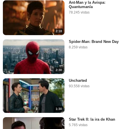
Ant-Man y la Avispa:
Quantumanía
78.245 vistas
2:18
Spider-Man: Brand New Day
8.259 vistas
2:30
Uncharted
93.558 vistas
1:30
Star Trek II: la ira de Khan
5.765 vistas