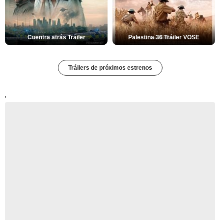
Cuentra atrás Tráiler
Palestina 36 Tráiler VOSE
Tráilers de próximos estrenos
'