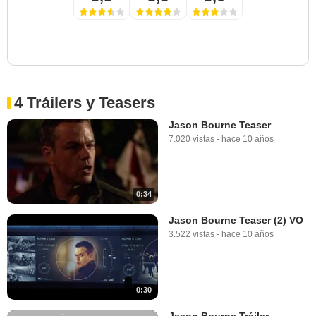
4 Tráilers y Teasers
Jason Bourne Teaser
7.020 vistas
-
hace 10 años
0:34
Jason Bourne Teaser (2) VO
3.522 vistas
-
hace 10 años
0:30
Jason Bourne Tráiler