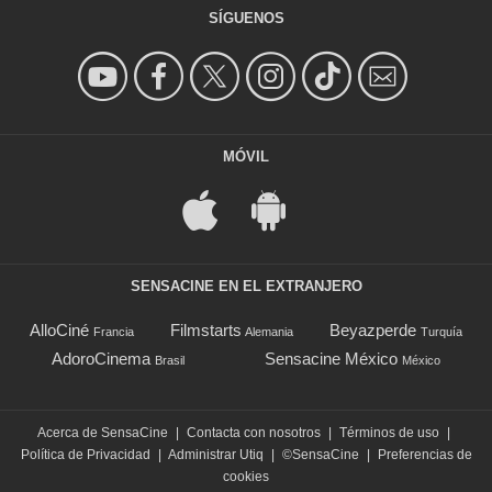
SÍGUENOS
MÓVIL
SENSACINE EN EL EXTRANJERO
AlloCiné
Filmstarts
Beyazperde
Francia
Alemania
Turquía
AdoroCinema
Sensacine México
Brasil
México
Acerca de SensaCine
|
Contacta con nosotros
|
Términos de uso
|
Política de Privacidad
|
Administrar Utiq
|
©SensaCine
|
Preferencias de
cookies