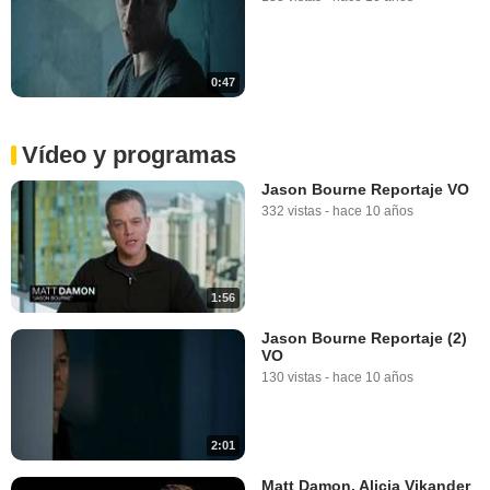
0:47
Vídeo y programas
Jason Bourne Reportaje VO
332 vistas
-
hace 10 años
1:56
Jason Bourne Reportaje (2)
VO
130 vistas
-
hace 10 años
2:01
Matt Damon, Alicia Vikander