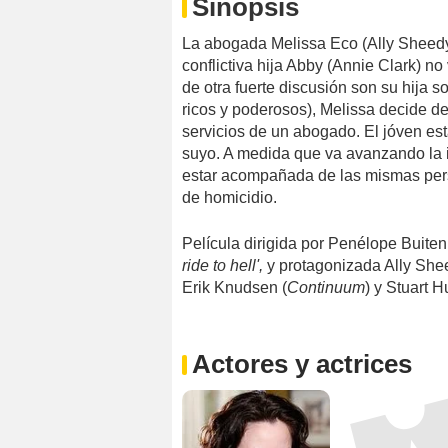
Sinopsis
La abogada Melissa Eco (Ally Sheedy
conflictiva hija Abby (Annie Clark) n
de otra fuerte discusión son su hija s
ricos y poderosos), Melissa decide d
servicios de un abogado. El jóven e
suyo. A medida que va avanzando la i
estar acompañada de las mismas pers
de homicidio.
Película dirigida por Penélope Buitenh
ride to hell',
y protagonizada Ally She
Erik Knudsen (
Continuum
) y Stuart 
Actores y actrices