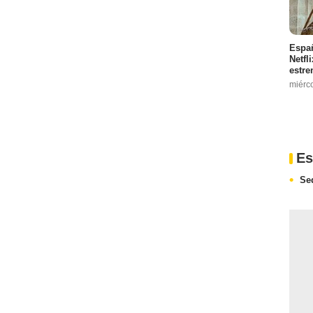
Españ
Netfl
estre
miérc
Es
Se