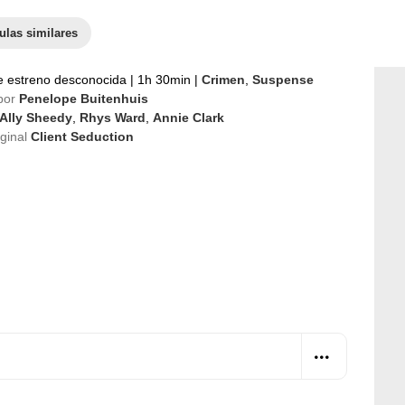
ulas similares
e estreno desconocida
|
1h 30min
|
Crimen
,
Suspense
por
Penelope Buitenhuis
Ally Sheedy
,
Rhys Ward
,
Annie Clark
iginal
Client Seduction