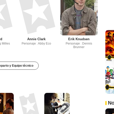
rd
Annie Clark
Erik Knudsen
g Milles
Personaje : Abby Eco
Personaje : Dennis
Brunner
parto y Equipo técnico
No