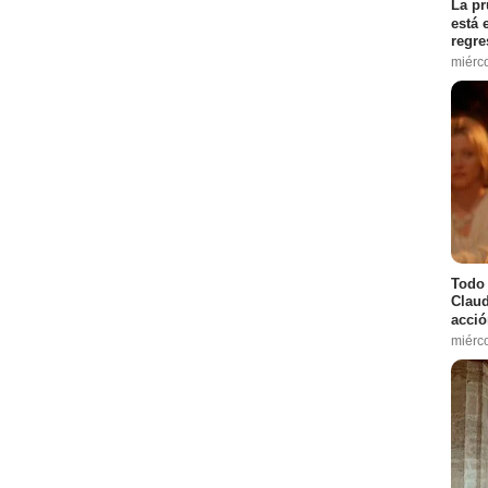
La pr
está 
regre
miérc
Todo 
Claud
acció
miérc