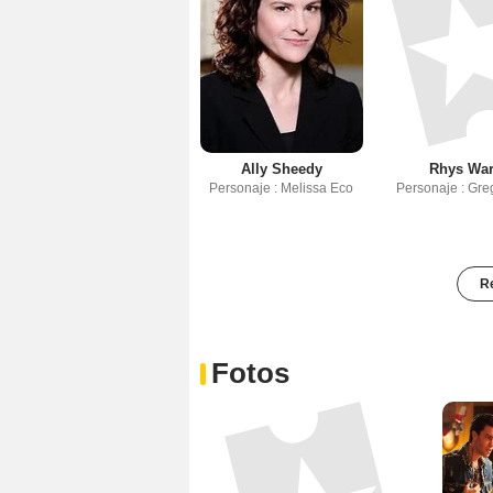
Ally Sheedy
Rhys Wa
Personaje : Melissa Eco
Personaje : Gre
Re
Fotos