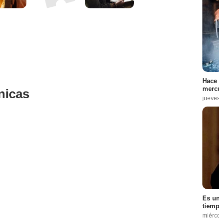
Hace 
mercu
nicas
jueve
Es un
tiemp
miérc