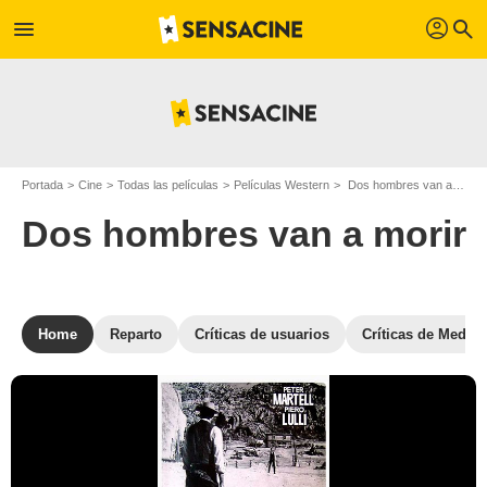
profil
menu
search
Portada
Cine
Todas las películas
Películas Western
Dos hombres van a morir
Dos hombres van a morir
Home
Reparto
Críticas de usuarios
Críticas de Medios