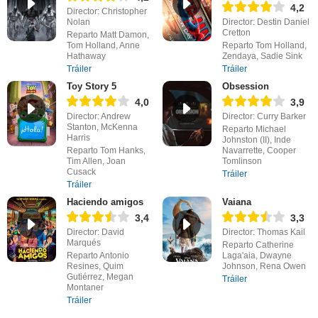
4,2
Director: Christopher
Nolan
Director: Destin Daniel
Cretton
Reparto Matt Damon,
Tom Holland, Anne
Reparto Tom Holland,
Hathaway
Zendaya, Sadie Sink
Tráiler
Tráiler
Toy Story 5
Obsession
4,0
3,9
Director: Andrew
Director: Curry Barker
Stanton, McKenna
Reparto Michael
Harris
Johnston (II), Inde
Reparto Tom Hanks,
Navarrette, Cooper
Tim Allen, Joan
Tomlinson
Cusack
Tráiler
Tráiler
Haciendo amigos
Vaiana
3,4
3,3
Director: David
Director: Thomas Kail
Marqués
Reparto Catherine
Reparto Antonio
Laga'aia, Dwayne
Resines, Quim
Johnson, Rena Owen
Gutiérrez, Megan
Tráiler
Montaner
Tráiler