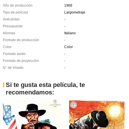
Año de producción
1968
Tipo de película
Largometraje
Anécdotas
-
Presupuesto
-
Idiomas
Italiano
Formato de producción
-
Color
Color
Formato audio
-
Formato de proyección
-
N° de Visado
-
Si te gusta esta película, te
recomendamos: