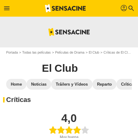
profil
menu
search
Portada
Todas las películas
Películas de Drama
El Club
Críticas de El Club
C
El Club
Home
Noticias
Tráilers y Vídeos
Reparto
Críticas
Críticas
4,0
Muy buena