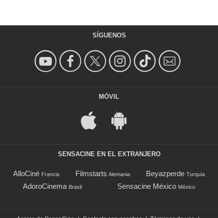
SÍGUENOS
MÓVIL
SENSACINE EN EL EXTRANJERO
AlloCiné
Filmstarts
Beyazperde
Francia
Alemania
Turquía
AdoroCinema
Sensacine México
Brasil
México