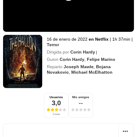
16 de enero de 2022
en Netflix
|
1h 37min
|
Terror
Dirigida por
Corin Hardy
|
Guion
Corin Hardy
,
Felipe Marino
Reparto
Joseph Mawle
,
Bojana
Novakovic
,
Michael McElhatton
Usuarios
Mis amigos
3,0
--
3 notas