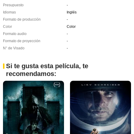
Presupuesto
-
Idiomas
Inglés
Formato de producción
-
Color
Color
Formato audio
-
Formato de proyección
-
N° de Visado
-
Si te gusta esta película, te
recomendamos: