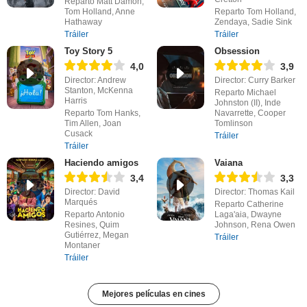
Reparto Matt Damon,
Tom Holland, Anne
Reparto Tom Holland,
Hathaway
Zendaya, Sadie Sink
Tráiler
Tráiler
Toy Story 5
Obsession
4,0
3,9
Director: Andrew
Director: Curry Barker
Stanton, McKenna
Reparto Michael
Harris
Johnston (II), Inde
Reparto Tom Hanks,
Navarrette, Cooper
Tim Allen, Joan
Tomlinson
Cusack
Tráiler
Tráiler
Haciendo amigos
Vaiana
3,4
3,3
Director: David
Director: Thomas Kail
Marqués
Reparto Catherine
Reparto Antonio
Laga'aia, Dwayne
Resines, Quim
Johnson, Rena Owen
Gutiérrez, Megan
Tráiler
Montaner
Tráiler
Mejores películas en cines