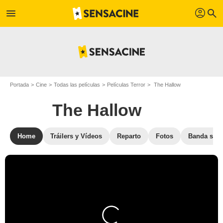
profil
menu
search
Portada
Cine
Todas las películas
Películas Terror
The Hallow
The Hallow
Home
Tráilers y Vídeos
Reparto
Fotos
Banda son