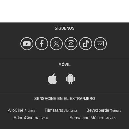
SÍGUENOS
MÓVIL
SENSACINE EN EL EXTRANJERO
AlloCiné
Filmstarts
Beyazperde
Francia
Alemania
Turquía
AdoroCinema
Sensacine México
Brasil
México