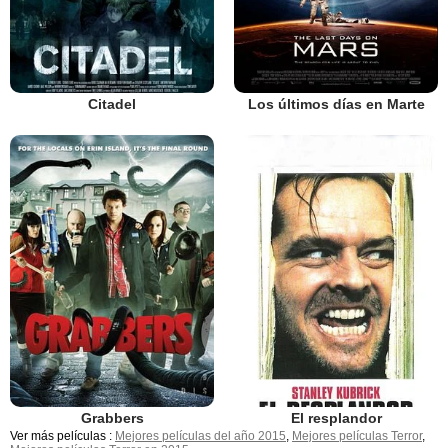
Citadel
Los últimos días en Marte
Grabbers
El resplandor
Ver más películas :
Mejores películas del año 2015
,
Mejores películas Terror
,