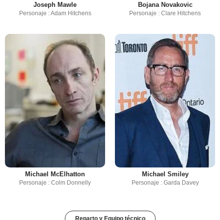
Joseph Mawle
Bojana Novakovic
Personaje : Adam Hitchens
Personaje : Clare Hitchens
Michael McElhatton
Michael Smiley
Personaje : Colm Donnelly
Personaje : Garda Davey
Reparto y Equipo técnico