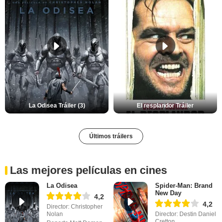
La Odisea Tráiler (3)
El resplandor Tráiler
Últimos tráilers
Las mejores películas en cines
La Odisea
Spider-Man: Brand
New Day
4,2
4,2
Director: Christopher
Nolan
Director: Destin Daniel
Cretton