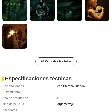
26 Ver todas las fotos
Especificaciones técnicas
Nacionalidades
Gran Bretaña
,
Irlanda
Distribuidora
-
Año de producción
2015
Tipo de película
Largometraje
Anécdotas
-