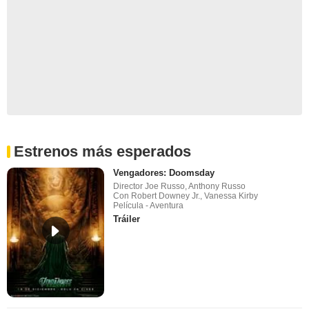
Estrenos más esperados
Vengadores: Doomsday
Director Joe Russo, Anthony Russo
Con Robert Downey Jr., Vanessa Kirby
Película - Aventura
Tráiler