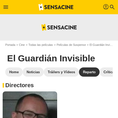
profil
menu
search
Portada
Cine
Todas las películas
Películas de Suspense
El Guardián Invisible
El Guardián Invisible
Home
Noticias
Tráilers y Vídeos
Reparto
Críticas
Directores