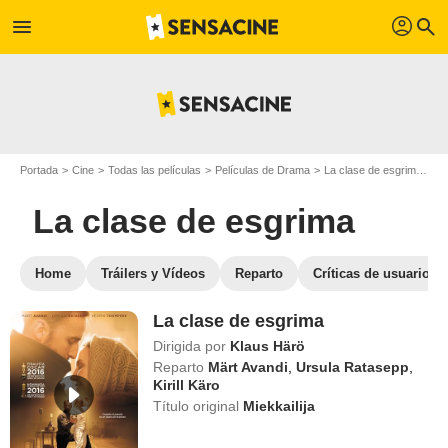
profil
menu
search
Portada
Cine
Todas las películas
Películas de Drama
La clase de esgrima
Ve
La clase de esgrima
Home
Tráilers y Vídeos
Reparto
Críticas de usuarios
La clase de esgrima
Dirigida por
Klaus Härö
Reparto
Märt Avandi
,
Ursula Ratasepp
,
Kirill Käro
Título original
Miekkailija