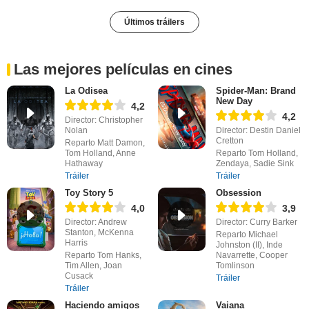
Últimos tráilers
Las mejores películas en cines
La Odisea
Spider-Man: Brand
New Day
4,2
4,2
Director: Christopher
Nolan
Director: Destin Daniel
Cretton
Reparto Matt Damon,
Tom Holland, Anne
Reparto Tom Holland,
Hathaway
Zendaya, Sadie Sink
Tráiler
Tráiler
Toy Story 5
Obsession
4,0
3,9
Director: Andrew
Director: Curry Barker
Stanton, McKenna
Reparto Michael
Harris
Johnston (II), Inde
Reparto Tom Hanks,
Navarrette, Cooper
Tim Allen, Joan
Tomlinson
Cusack
Tráiler
Tráiler
Haciendo amigos
Vaiana