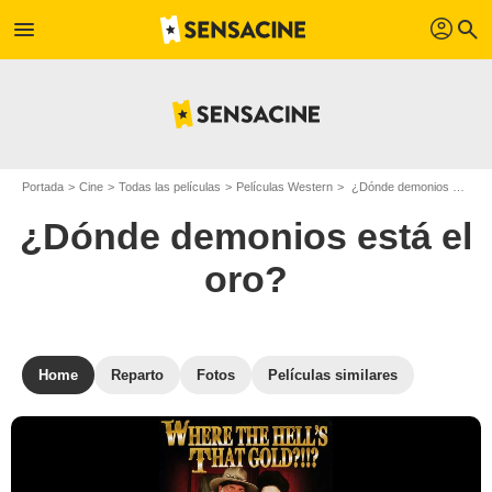
profil
menu
search
Portada
Cine
Todas las películas
Películas Western
¿Dónde demonios está el oro?
¿Dónde demonios está el
oro?
Home
Reparto
Fotos
Películas similares