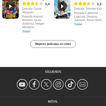
3,4
3,3
Director: David
Director: Thomas Kail
Marqués
Reparto Catherine
Reparto Antonio
Laga'aia, Dwayne
Resines, Quim
Johnson, Rena Owen
Gutiérrez, Megan
Tráiler
Montaner
Tráiler
Mejores películas en cines
SÍGUENOS
MÓVIL