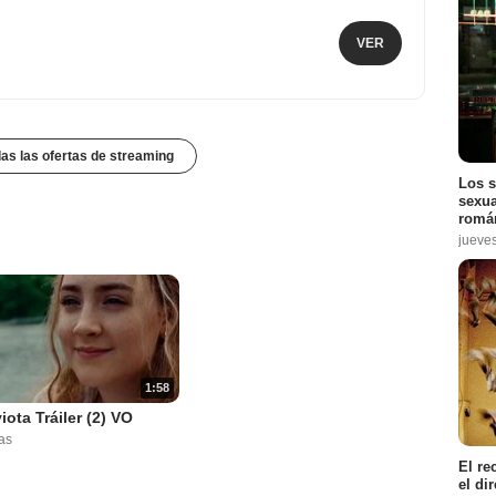
VER
das las ofertas de streaming
Los s
sexua
román
jueve
1:58
iota Tráiler (2) VO
as
El re
el di