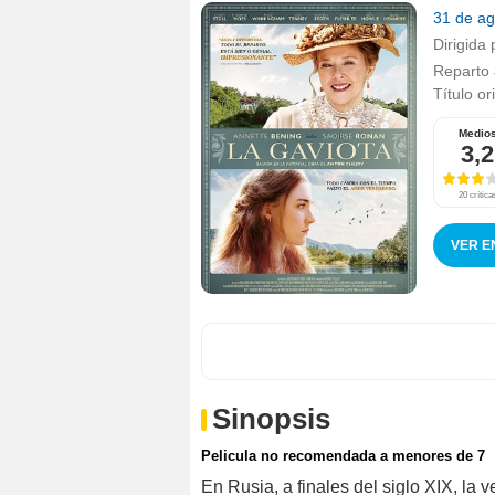
31 de a
Dirigida 
Reparto
Título or
Medio
3,2
20 crítica
VER E
Sinopsis
Pelicula no recomendada a menores de 7
En Rusia, a finales del siglo XIX, la v