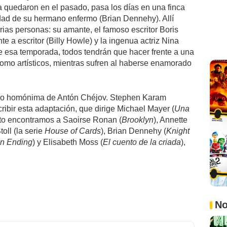
a quedaron en el pasado, pasa los días en una finca
dad de su hermano enfermo (Brian Dennehy). Allí
rias personas: su amante, el famoso escritor Boris
ante a escritor (Billy Howle) y la ingenua actriz Nina
 esa temporada, todos tendrán que hacer frente a una
 como artísticos, mientras sufren al haberse enamorado
tro homónima
de Antón Chéjov. Stephen Karam
ribir esta adaptación, que dirige Michael Mayer (
Una
arto encontramos a Saoirse Ronan (
Brooklyn
), Annette
toll (la serie
House of Cards
), Brian Dennehy (
Knight
an Ending
) y Elisabeth Moss (
El cuento de la criada
),
No