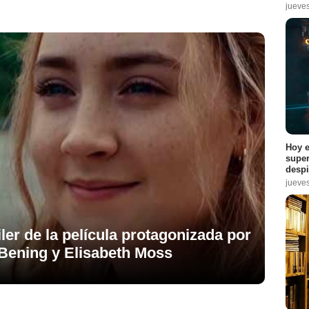
jueve
Hoy e
super
despi
jueve
iler de la película protagonizada por
Bening y Elisabeth Moss