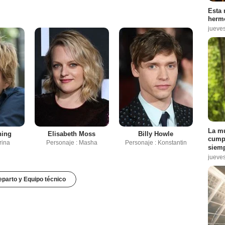
Esta 
hermo
jueve
La mu
ning
Elisabeth Moss
Billy Howle
cumpl
rina
Personaje : Masha
Personaje : Konstantin
siemp
jueve
parto y Equipo técnico