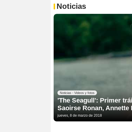
Noticias
Noticias - Videos y fotos
'The Seagull': Primer trá
Saoirse Ronan, Annette 
jueves, 8 de marzo de 2018