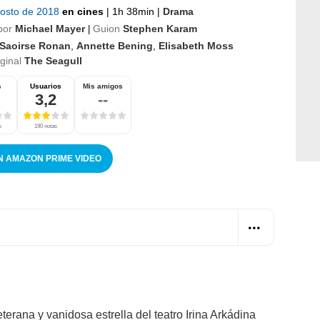
gosto de 2018
en cines
|
1h 38min
|
Drama
por
Michael Mayer
Guion
Stephen Karam
|
Saoirse Ronan
,
Annette Bening
,
Elisabeth Moss
iginal
The Seagull
s
Usuarios
Mis amigos
3,2
--
s
190 notas
N AMAZON PRIME VIDEO
eterana y vanidosa estrella del teatro Irina Arkádina