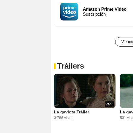
Amazon Prime Video
Suscripción
Ver to
Tráilers
2:21
La gaviota Tráiler
La gav
3.786 vistas
531 vist