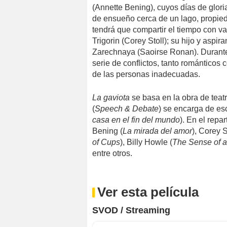
(Annette Bening), cuyos días de glori
de ensueño cerca de un lago, propie
tendrá que compartir el tiempo con va
Trigorin (Corey Stoll); su hijo y aspir
Zarechnaya (Saoirse Ronan). Durante
serie de conflictos, tanto románticos
de las personas inadecuadas.
La gaviota
se basa en la obra de tea
(
Speech & Debate
) se encarga de esc
casa en el fin del mundo
). En el rep
Bening (
La mirada del amor
), Corey S
of Cups
), Billy Howle (
The Sense of 
entre otros.
Ver esta película
SVOD / Streaming