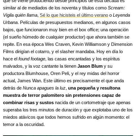
que se viene produciendo desde principios de esta década es
similar al de mediados de los noventa y títulos como
Scream:
Vigila quién llama
,
Sé lo que hicisteis el último verano
o
Leyenda
Urbana
. Películas de presupuestos medianos, en algunos casos
bajos, que funcionaron muy bien en el box office; una operación
(el sueño húmedo de cualquier productor) que ahora también se
repite. En esa época Wes Craven, Kevin Williamson y Dimension
Films dirigían el cotarro, y el slasher mandaba. Hoy en día lo
hace el
found footage
, las casas encantadas y los espíritus
malvados, y la voz cantante la tienen
Jason Blum
y su
productora Blumhouse, Oren Peli, y el rey midas del horror
actual, James Wan. Este último es precisamente el que anda
detrás de
Nunca apagues la luz
,
una pequeña y resultona
muestra de terror palomitero sin pretensiones capaz de
combinar risas y sustos
nacida de un cortometraje que apenas
superaba los tres minutos de duración y que explotaba uno de los
miedos atávicos que todos hemos sufrido en algún momento: el
temor a la oscuridad.