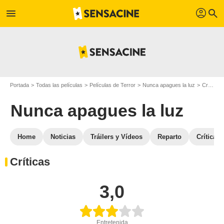
profil
menu
search
Portada
Todas las películas
Películas de Terror
Nunca apagues la luz
Críticas de Nunca apagues la luz
Nunca apagues la luz
Home
Noticias
Tráilers y Vídeos
Reparto
Críticas
Críticas
3,0
Entretenida