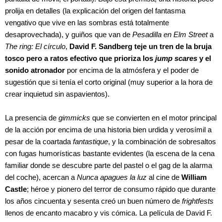
prolija en detalles (la explicación del origen del fantasma
vengativo que vive en las sombras está totalmente
desaprovechada), y guiños que van de
Pesadilla en Elm Street
a
The ring: El círculo
,
David F. Sandberg
teje un tren de la bruja
tosco pero a ratos efectivo que prioriza los
jump scares
y el
sonido atronador
por encima de la atmósfera y el poder de
sugestión que si tenía el corto original (muy superior a la hora de
crear inquietud sin aspavientos).
La presencia de
gimmicks
que se convierten en el motor principal
de la acción por encima de una historia bien urdida y verosímil a
pesar de la coartada
fantastique
, y la combinación de sobresaltos
con fugas humorísticas bastante evidentes (la escena de la cena
familiar donde se descubre parte del pastel o el gag de la alarma
del coche), acercan a
Nunca apagues la luz
al cine de
William
Castle
; héroe y pionero del terror de consumo rápido que durante
los años cincuenta y sesenta creó un buen número de
frightfests
llenos de encanto macabro y vis cómica. La película de David F.