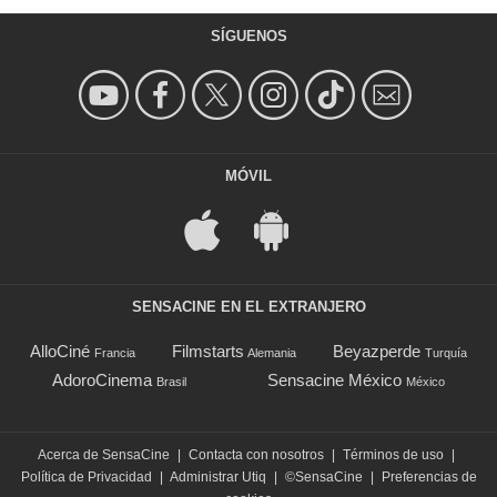
SÍGUENOS
MÓVIL
SENSACINE EN EL EXTRANJERO
AlloCiné
Filmstarts
Beyazperde
Francia
Alemania
Turquía
AdoroCinema
Sensacine México
Brasil
México
Acerca de SensaCine
|
Contacta con nosotros
|
Términos de uso
|
Política de Privacidad
|
Administrar Utiq
|
©SensaCine
|
Preferencias de