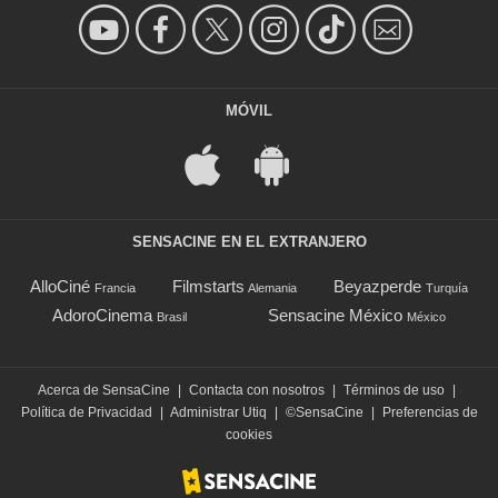
MÓVIL
SENSACINE EN EL EXTRANJERO
AlloCiné
Filmstarts
Beyazperde
Francia
Alemania
Turquía
AdoroCinema
Sensacine México
Brasil
México
Acerca de SensaCine
|
Contacta con nosotros
|
Términos de uso
|
Política de Privacidad
|
Administrar Utiq
|
©SensaCine
|
Preferencias de
cookies