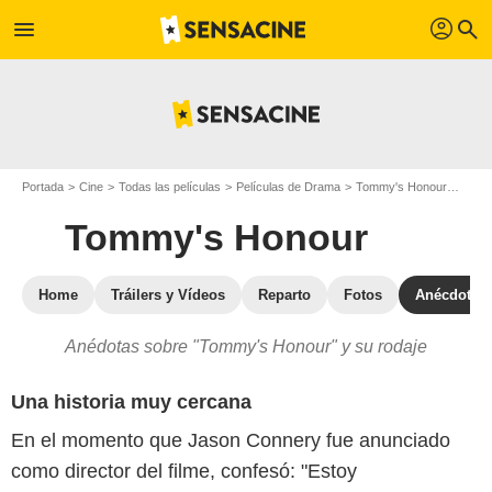
profil
menu
search
Portada
Cine
Todas las películas
Películas de Drama
Tommy's Honour
Tommy
Tommy's Honour
Home
Tráilers y Vídeos
Reparto
Fotos
Anécdotas
Anédotas sobre "Tommy's Honour" y su rodaje
Una historia muy cercana
En el momento que Jason Connery fue anunciado
como director del filme, confesó: "Estoy