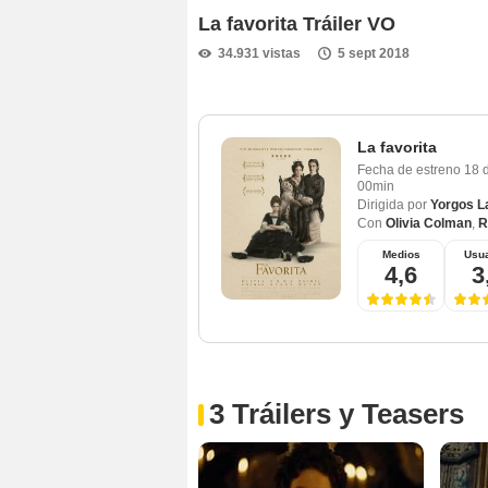
La favorita Tráiler VO
34.931 vistas
5 sept 2018
La favorita
Fecha de estreno
18 
00min
Dirigida por
Yorgos L
Con
Olivia Colman
,
R
Medios
Usua
4,6
3
3 Tráilers y Teasers