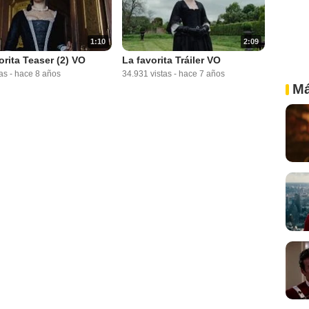
1:10
2:09
orita Teaser (2) VO
La favorita Tráiler VO
as
-
hace 8 años
34.931 vistas
-
hace 7 años
Má