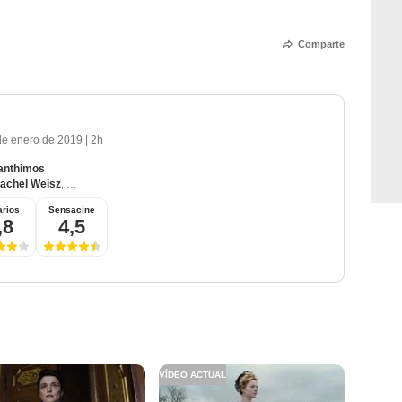
Comparte
de enero de 2019
|
2h
anthimos
achel Weisz
,
Emma Stone
,
James Smith (III)
,
Mark Gatiss
rios
Sensacine
,8
4,5
VÍDEO ACTUAL