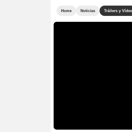
Home
Noticias
Tráilers y Víde