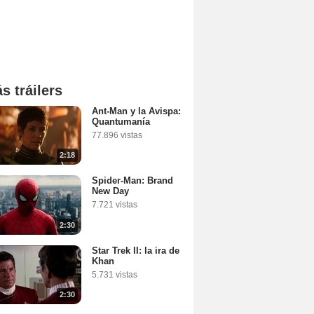
s tráilers
Ant-Man y la Avispa:
Quantumanía
77.896 vistas
2:18
Spider-Man: Brand
New Day
7.721 vistas
2:30
Star Trek II: la ira de
Khan
5.731 vistas
2:30