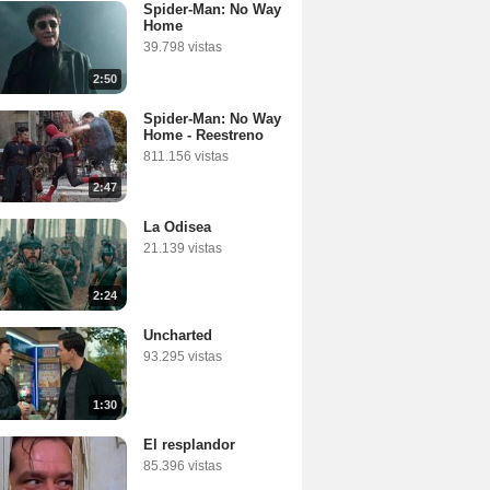
Spider-Man: No Way
Home
39.798 vistas
2:50
Spider-Man: No Way
Home - Reestreno
811.156 vistas
2:47
La Odisea
21.139 vistas
2:24
Uncharted
93.295 vistas
1:30
El resplandor
85.396 vistas