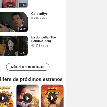
1:44
GoldenEye
6.739 vistas
2:40
La doncella (The
Handmaiden)
66.373 vistas
1:13
Más tráilers de películas
áilers de próximos estrenos
Marsupilami Tráiler
Kangaroo: Una aventura en Australia Tráiler
Manual para superhéroes: La máscara roja Tráiler