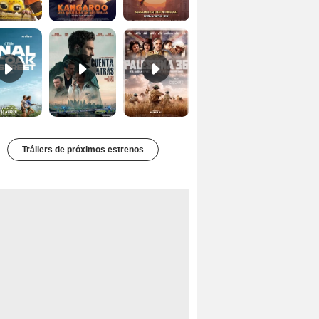
El final de Oak Street Tráiler
Cuentra atrás Tráiler
Palestina 36 Tráiler VOSE
Tráilers de próximos estrenos