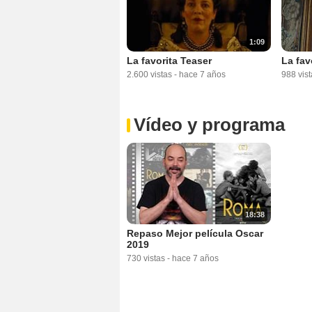
1:09
La favorita Teaser
La fav
2.600 vistas
-
hace 7 años
988 vist
Vídeo y programa
18:38
Repaso Mejor película Oscar
2019
730 vistas
-
hace 7 años