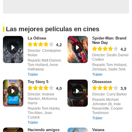
Las mejores películas en cines
La Odisea
Spider-Man: Brand
New Day
4,2
4,2
Director: Christopher
Nolan
Director: Destin Daniel
Cretton
Reparto Matt Damon,
Tom Holland, Anne
Reparto Tom Holland,
Hathaway
Zendaya, Sadie Sink
Tráiler
Tráiler
Toy Story 5
Obsession
4,0
3,9
Director: Andrew
Director: Curry Barker
Stanton, McKenna
Reparto Michael
Harris
Johnston (II), Inde
Reparto Tom Hanks,
Navarrette, Cooper
Tim Allen, Joan
Tomlinson
Cusack
Tráiler
Tráiler
Haciendo amigos
Vaiana