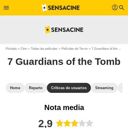
profil
menu
search
Portada
Cine
Todas las películas
Películas de Terror
7 Guardians of the Tomb
7 Guardians of the Tomb
Home
Reparto
Críticas de usuarios
Streaming
Fot
Nota media
2,9