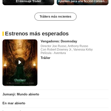
El mensaje Tráiler
Apuntes para una ficción consentida Tráiler
Tráilers más recientes
Estrenos más esperados
Vengadores: Doomsday
Director Joe Russo, Anthony Russo
Con Robert Downey Jr., Vanessa Kirby
Película - Aventura
Tráiler
Jumanji: Mundo abierto
En mar abierto