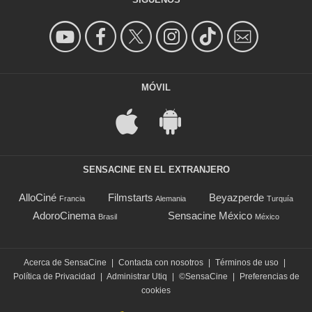
MÓVIL
SENSACINE EN EL EXTRANJERO
AlloCiné
Filmstarts
Beyazperde
Francia
Alemania
Turquía
AdoroCinema
Sensacine México
Brasil
México
Acerca de SensaCine
|
Contacta con nosotros
|
Términos de uso
|
Política de Privacidad
|
Administrar Utiq
|
©SensaCine
|
Preferencias de
cookies