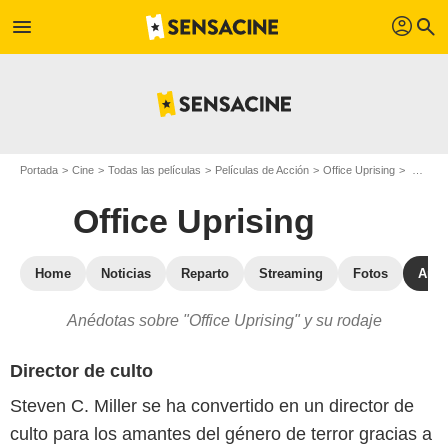
profil
menu
search
Portada
Cine
Todas las películas
Películas de Acción
Office Uprising
Office Uprising : los secretos del rodaje
Office Uprising
Home
Noticias
Reparto
Streaming
Fotos
Anéc
Anédotas sobre "Office Uprising" y su rodaje
Director de culto
Steven C. Miller se ha convertido en un director de
culto para los amantes del género de terror gracias a