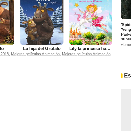
'Spid
'Veng
Parke
super
vierne
lo
La hija del Grúfalo
Lily la princesa hada y el pequeño unicornio
 2018
,
Mejores películas Animación
,
Mejores películas Animación
Es