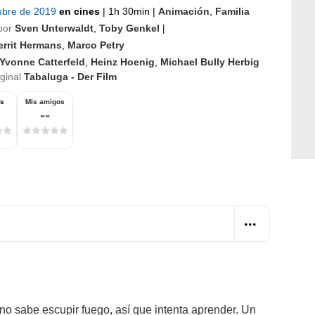
ubre de 2019
en cines
|
1h 30min
|
Animación
,
Familia
por
Sven Unterwaldt
,
Toby Genkel
|
errit Hermans
,
Marco Petry
Yvonne Catterfeld
,
Heinz Hoenig
,
Michael Bully Herbig
iginal
Tabaluga - Der Film
os
Mis amigos
--
no sabe escupir fuego, así que intenta aprender. Un