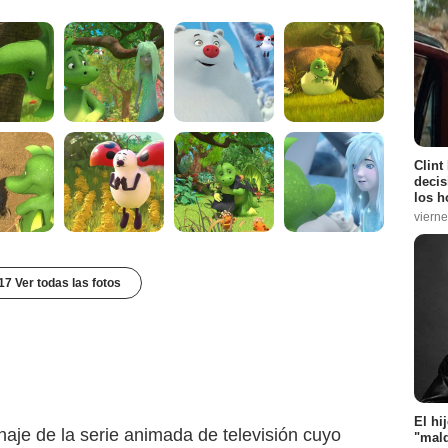
Clint
decis
los h
vierne
17 Ver todas las fotos
El hi
onaje de la serie animada de televisión cuyo
"mald