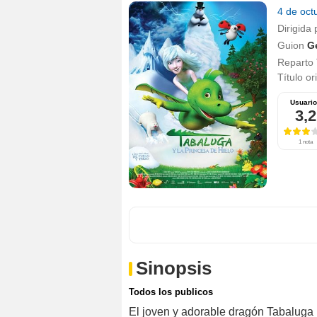
4 de oct
Dirigida 
Guion
G
Reparto
Título or
Usuari
3,2
1 nota
Sinopsis
Todos los publicos
El joven y adorable dragón Tabaluga 