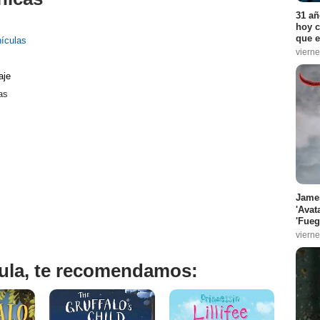
31 añ
hoy c
que e
nículas
vierne
aje
as
James
'Avat
'Fueg
vierne
ícula, te recomendamos: